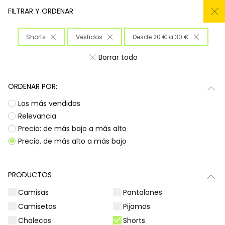
REMATE TODO DEL -50% AL -60%
FILTRAR Y ORDENAR
0
Shorts
Vestidos
Desde 20 € a 30 €
Inicio
Niña
Ropa
Borrar todo
Ropa para niñas
ORDENAR POR:
¡Prepárate para deslumbrar con la nueva
Subtotal
0,00 €
Los más vendidos
colección de Boboli! Aquí encontrarás
esa
ropa para niñas
que tanto buscas, con
Total
0,00 €
Relevancia
diseños llenos de color y alegría. Es la
Precio: de más bajo a más alto
oportunidad perfecta para renovar el armario
Continua
Comenzar pedido
Precio, de más alto a más bajo
de las peques con prendas que combinan
estilo, comodidad y durabilidad, listas para
acompañarlas en todas sus aventuras diarias.
PRODUCTOS
Camisetas | Blusas
Sudaderas | Jerséis
Camisas
Pantalones
Camisetas
Pijamas
Chalecos
Shorts