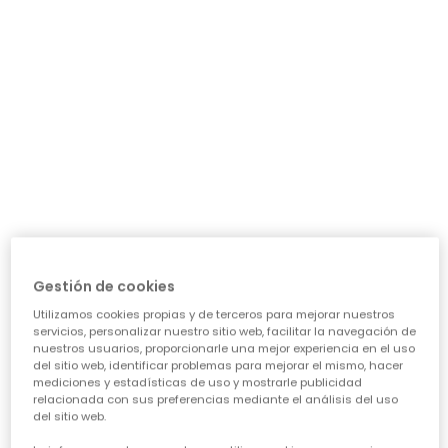
Vestido estampado flores gris oscuro
Vestido punto azul marino estampado con lentejuelas
25,95 €
25,95 €
*Descuento aplicado sobre
Gestión de cookies
precio de temporada
Utilizamos cookies propias y de terceros para mejorar nuestros
servicios, personalizar nuestro sitio web, facilitar la navegación de
nuestros usuarios, proporcionarle una mejor experiencia en el uso
del sitio web, identificar problemas para mejorar el mismo, hacer
mediciones y estadísticas de uso y mostrarle publicidad
Guía de compra de ropa para
relacionada con sus preferencias mediante el análisis del uso
del sitio web.
niñas