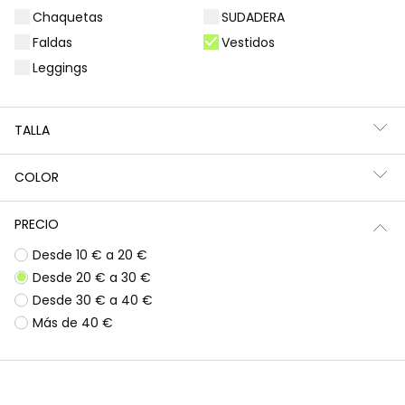
Chaquetas
SUDADERA
Filtros
4 productos
Faldas
Vestidos
Leggings
TALLA
COLOR
PRECIO
Desde 10 € a 20 €
Desde 20 € a 30 €
Desde 30 € a 40 €
Vestido felpa y tul rosa bordado flores
Bermuda polipiel rosa
Más de 40 €
29,95 €
27,95 €