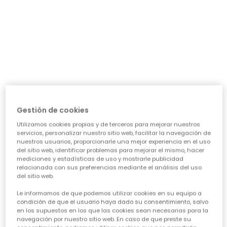
día a día: ¿necesita algo para el cole, para jugar sin
parar o para alguna ocasión especial? Nuestra guía te
ayudará a acertar en cada elección, asegurando que
cada prenda sea una inversión inteligente en su
felicidad y estilo. Vamos a ver los puntos clave para
conseguir esa
calidad de ropa infantil
que tanto nos
importa.
CARACTERÍSTICAS DE ROPA PARA NIÑAS:
• La comodidad es reina:
Cuando hablamos de
ropa casual para niñas
, la
Gestión de cookies
comodidad es lo primero. Las peques no paran, saltan,
Utilizamos cookies propias y de terceros para mejorar nuestros
corren, exploran... así que necesitan tejidos suaves,
servicios, personalizar nuestro sitio web, facilitar la navegación de
transpirables y que permitan total libertad de
nuestros usuarios, proporcionarle una mejor experiencia en el uso
movimiento. ¡Olvídate de esas prendas que pican o
del sitio web, identificar problemas para mejorar el mismo, hacer
aprietan! En Boboli, cada diseño piensa en su bienestar
mediciones y estadísticas de uso y mostrarle publicidad
para que se sientan a gusto todo el día, sin importar la
relacionada con sus preferencias mediante el análisis del uso
del sitio web.
aventura.
• Diseño y creatividad sin límites:
Le informamos de que podemos utilizar cookies en su equipo a
Para que la
moda infantil para niña
sea un éxito,
condición de que el usuario haya dado su consentimiento, salvo
en los supuestos en los que las cookies sean necesarias para la
tiene que reflejar su personalidad. Desde los
navegación por nuestro sitio web. En caso de que preste su
estampados más atrevidos hasta los colores vibrantes,