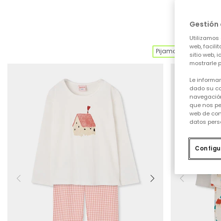
Gestión 
Utilizamos 
web, facili
Pijamas
3 (98 
sitio web, 
mostrarle p
Le informa
dado su co
navegación
que nos pe
web de con
datos pers
Configu