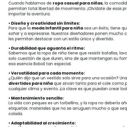
Cuando hablamos de
ropa casual para niñas
, la comodid
permitan total libertad de movimiento. ¡Olvídate de esas pr
importar la aventura.
• Diseño y creatividad sin límites:
Para que la
moda infantil para niña
sea un éxito, tiene qu
soñar y a expresarse. Nuestros diseñadores ponen mucho ca
les permitan destacar con un estilo único y divertido.
• Durabilidad que aguanta el ritmo:
Sabemos que la ropa de niña tiene que resistir batallas, la
solo cuestión de que duren, sino de que mantengan su form
esa esencia Boboli tan especial.
• Versatilidad para cada momento:
¿Quién dijo que un vestido solo sirve para una ocasión? U
divertidos para niña
que sirvan tanto para el cole como 
cualquier clima y evento. ¡La clave es que puedan crear loo
• Mantenimiento sencillo:
La vida con peques es un torbellino, y la ropa no debería a
etiquetas: materiales que no se arruguen mucho o que sequ
colada.
• Adaptabilidad al crecimiento: