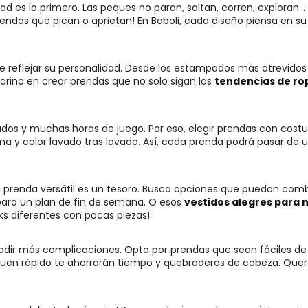
ad es lo primero. Las peques no paran, saltan, corren, exploran...
endas que pican o aprietan! En Boboli, cada diseño piensa en su 
e reflejar su personalidad. Desde los estampados más atrevidos h
riño en crear prendas que no solo sigan las
tendencias de ro
vados y muchas horas de juego. Por eso, elegir prendas con costu
a y color lavado tras lavado. Así, cada prenda podrá pasar de
na prenda versátil es un tesoro. Busca opciones que puedan com
para un plan de fin de semana. O esos
vestidos alegres para 
ks diferentes con pocas piezas!
ñadir más complicaciones. Opta por prendas que sean fáciles de 
en rápido te ahorrarán tiempo y quebraderos de cabeza. Querem