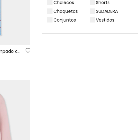
Chalecos
Shorts
Chaquetas
SUDADERA
Conjuntos
Vestidos
TALLA
Pijama niña blanco y azul estampado corazones
2 (92 cm)
8 (128 cm)
3 (98 cm)
10 (140 cm)
4 (104 cm)
12 (152 cm)
5 (110 cm)
14 (159 cm)
6 (116 cm)
14 (162 cm)
7 (122 cm)
GÉNERO
COLOR