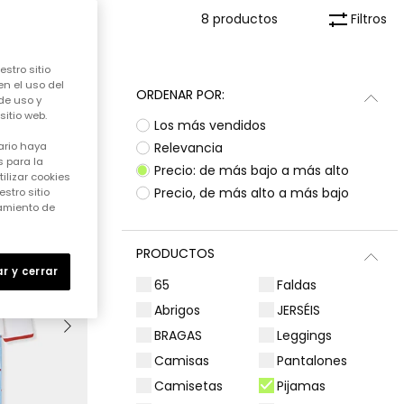
Filtros
8 productos
stro sitio
en el uso del
ORDENAR POR:
de uso y
itio web.
Los más vendidos
Relevancia
ario haya
 para la
Precio: de más bajo a más alto
ilizar cookies
Precio, de más alto a más bajo
stro sitio
samiento de
PRODUCTOS
r y cerrar
65
Faldas
Abrigos
JERSÉIS
BRAGAS
Leggings
Camisas
Pantalones
Camisetas
Pijamas