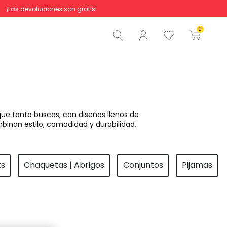
¡Las devoluciones son gratis!
Total
0,00 €
0
Comenzar pedido
ue tanto buscas, con diseños llenos de
binan estilo, comodidad y durabilidad,
ts
Chaquetas | Abrigos
Conjuntos
Pijamas