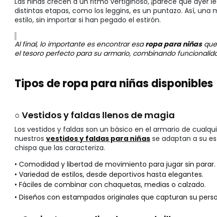
Las niñas crecen a un ritmo vertiginoso, ¡parece que ayer l
distintas etapas, como los leggins, es un puntazo. Así, u
estilo, sin importar si han pegado el estirón.
Al final, lo importante es encontrar esa
ropa para niñas
que 
el tesoro perfecto para su armario, combinando funcionalid
Tipos de ropa para niñas disponibles
○ Vestidos y faldas llenos de magia
Los vestidos y faldas son un básico en el armario de cualqu
nuestros
vestidos y faldas para niñas
se adaptan a su est
chispa que las caracteriza.
• Comodidad y libertad de movimiento para jugar sin parar.
• Variedad de estilos, desde deportivos hasta elegantes.
• Fáciles de combinar con chaquetas, medias o calzado.
• Diseños con estampados originales que capturan su perso