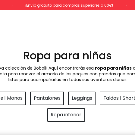
%
¡Envío gratuito para compras superiores a 60€!
Ropa para niñas
va colección de Boboli! Aquí encontrarás esa
ropa para niñas
q
rfecta para renovar el armario de las peques con prendas que com
listas para acompañarlas en todas sus aventuras diarias.
os | Monos
Pantalones
Leggings
Faldas | Shor
Ropa interior