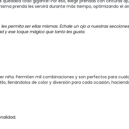
es quedaba todo gigante! Por eso, elegir prendas con cinturas aj
na misma prenda les servirá durante más tiempo, optimizando e
les permita ser ellas mismas. Échale un ojo a nuestras seccione
ad y ese toque mágico que tanto les gusta.
ier niña. Permiten mil combinaciones y son perfectos para cualq
ilo, llenándolos de color y diversión para cada ocasión, haciend
nalidad.