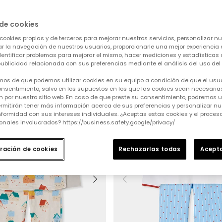
de cookies
cookies propias y de terceros para mejorar nuestros servicios, personalizar nue
tar la navegación de nuestros usuarios, proporcionarle una mejor experiencia 
Borrar todo
cm)
12 (152 cm)
identificar problemas para mejorar el mismo, hacer mediciones y estadísticas 
ublicidad relacionada con sus preferencias mediante el análisis del uso del s
mos de que podemos utilizar cookies en su equipo a condición de que el usu
nsentimiento, salvo en los supuestos en los que las cookies sean necesarias
 por nuestro sitio web. En caso de que preste su consentimiento, podremos ut
rmitirán tener más información acerca de sus preferencias y personalizar nue
formidad con sus intereses individuales. ¿Aceptas estas cookies y el proce
onales involucrados? https://business.safety.google/privacy/
ración de cookies
Rechazarlas todas
Acepta