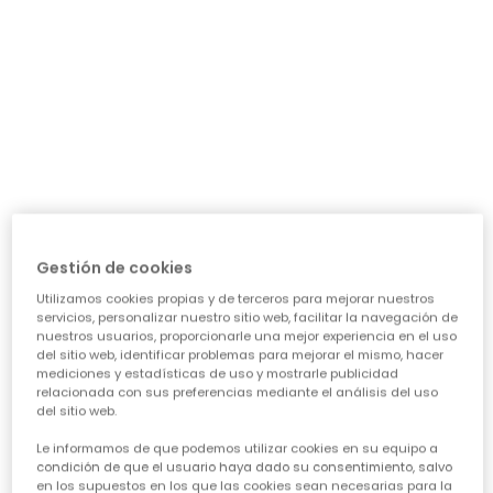
precio de temporada
Guía de compra de ropa para
niñas
Elegir la ropa ideal para nuestras niñas puede ser todo
un reto, ¡pero también una aventura emocionante!
Queremos prendas que las hagan sentir cómodas,
Gestión de cookies
seguras y con esa chispa que las define. Piensa en su
día a día: ¿necesita algo para el cole, para jugar sin
Utilizamos cookies propias y de terceros para mejorar nuestros
parar o para alguna ocasión especial? Nuestra guía te
servicios, personalizar nuestro sitio web, facilitar la navegación de
ayudará a acertar en cada elección, asegurando que
nuestros usuarios, proporcionarle una mejor experiencia en el uso
cada prenda sea una inversión inteligente en su
del sitio web, identificar problemas para mejorar el mismo, hacer
felicidad y estilo. Vamos a ver los puntos clave para
mediciones y estadísticas de uso y mostrarle publicidad
conseguir esa
calidad de ropa infantil
que tanto nos
relacionada con sus preferencias mediante el análisis del uso
del sitio web.
importa.
Le informamos de que podemos utilizar cookies en su equipo a
CARACTERÍSTICAS DE ROPA PARA NIÑAS:
condición de que el usuario haya dado su consentimiento, salvo
en los supuestos en los que las cookies sean necesarias para la