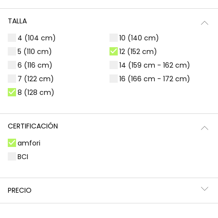
Filtros
1 producto
TALLA
4 (104 cm)
10 (140 cm)
5 (110 cm)
12 (152 cm)
6 (116 cm)
14 (159 cm - 162 cm)
7 (122 cm)
16 (166 cm - 172 cm)
8 (128 cm)
CERTIFICACIÓN
amfori
BCI
Vaquero acampanado de niña en color azul
25,95 €
PRECIO
*Descuento aplicado sobre