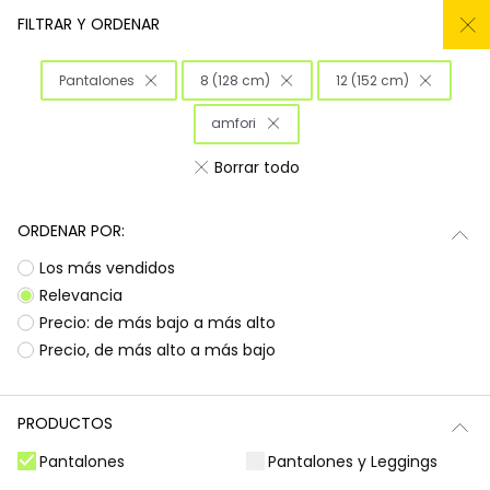
REMATE TODO DEL -50% AL -60%
FILTRAR Y ORDENAR
0
Pantalones
8 (128 cm)
12 (152 cm)
Inicio
Niña
Ropa
amfori
Ropa para niñas
Borrar todo
¡Prepárate para deslumbrar con la nueva
Subtotal
0,00 €
colección de Boboli! Aquí encontrarás
ORDENAR POR:
esa
ropa para niñas
que tanto buscas, con
Total
0,00 €
Los más vendidos
diseños llenos de color y alegría. Es la
oportunidad perfecta para renovar el armario
Relevancia
Continua
Comenzar pedido
de las peques con prendas que combinan
Precio: de más bajo a más alto
estilo, comodidad y durabilidad, listas para
Precio, de más alto a más bajo
acompañarlas en todas sus aventuras diarias.
Camisetas | Blusas
Sudaderas | Jerséis
PRODUCTOS
Pantalones
Pantalones y Leggings