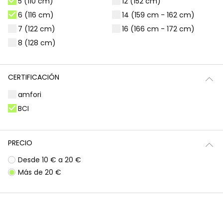
5 (110 cm)
12 (152 cm)
Filtros
1 producto
6 (116 cm)
14 (159 cm - 162 cm)
7 (122 cm)
16 (166 cm - 172 cm)
8 (128 cm)
CERTIFICACIÓN
amfori
BCI
PRECIO
Desde 10 € a 20 €
Vaquero acampanado de niña en color azul
Más de 20 €
25,95 €
*Descuento aplicado sobre