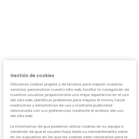
precio de temporada
Guía de compra de ropa para
niñas
Elegir la ropa ideal para nuestras niñas puede ser todo
un reto, ¡pero también una aventura emocionante!
Queremos prendas que las hagan sentir cómodas,
Gestión de cookies
seguras y con esa chispa que las define. Piensa en su
día a día: ¿necesita algo para el cole, para jugar sin
Utilizamos cookies propias y de terceros para mejorar nuestros
parar o para alguna ocasión especial? Nuestra guía te
servicios, personalizar nuestro sitio web, facilitar la navegación de
ayudará a acertar en cada elección, asegurando que
nuestros usuarios, proporcionarle una mejor experiencia en el uso
cada prenda sea una inversión inteligente en su
del sitio web, identificar problemas para mejorar el mismo, hacer
felicidad y estilo. Vamos a ver los puntos clave para
mediciones y estadísticas de uso y mostrarle publicidad
conseguir esa
calidad de ropa infantil
que tanto nos
relacionada con sus preferencias mediante el análisis del uso
del sitio web.
importa.
Le informamos de que podemos utilizar cookies en su equipo a
CARACTERÍSTICAS DE ROPA PARA NIÑAS:
condición de que el usuario haya dado su consentimiento, salvo
en los supuestos en los que las cookies sean necesarias para la