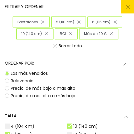
REMATE TODO DEL -50% AL -60%
FILTRAR Y ORDENAR
0
Pantalones
5 (110 cm)
6 (116 cm)
Inicio
Niña
Ropa
10 (140 cm)
BCI
Más de 20 €
Ropa para niñas
Borrar todo
¡Prepárate para deslumbrar con la nueva
Subtotal
0,00 €
colección de Boboli! Aquí encontrarás
ORDENAR POR:
esa
ropa para niñas
que tanto buscas, con
Total
0,00 €
Los más vendidos
diseños llenos de color y alegría. Es la
oportunidad perfecta para renovar el armario
Relevancia
Continua
Comenzar pedido
de las peques con prendas que combinan
Precio: de más bajo a más alto
estilo, comodidad y durabilidad, listas para
Precio, de más alto a más bajo
acompañarlas en todas sus aventuras diarias.
Camisetas | Blusas
Sudaderas | Jerséis
TALLA
4 (104 cm)
10 (140 cm)