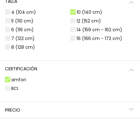
TALLA
Filtros
1 producto
4 (104 cm)
10 (140 cm)
5 (110 cm)
12 (152 cm)
6 (116 cm)
14 (159 cm - 162 cm)
7 (122 cm)
16 (166 cm - 172 cm)
8 (128 cm)
CERTIFICACIÓN
amfori
BCI
Vaquero acampanado de niña en color azul
PRECIO
25,95 €
*Descuento aplicado sobre