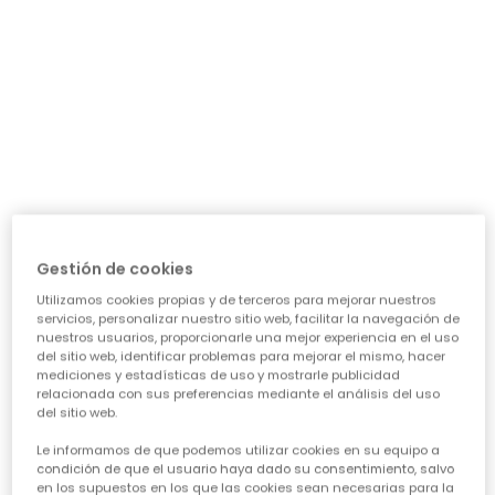
precio de temporada
Guía de compra de ropa para
niñas
Elegir la ropa ideal para nuestras niñas puede ser todo
un reto, ¡pero también una aventura emocionante!
Queremos prendas que las hagan sentir cómodas,
Gestión de cookies
seguras y con esa chispa que las define. Piensa en su
día a día: ¿necesita algo para el cole, para jugar sin
Utilizamos cookies propias y de terceros para mejorar nuestros
parar o para alguna ocasión especial? Nuestra guía te
servicios, personalizar nuestro sitio web, facilitar la navegación de
ayudará a acertar en cada elección, asegurando que
nuestros usuarios, proporcionarle una mejor experiencia en el uso
cada prenda sea una inversión inteligente en su
del sitio web, identificar problemas para mejorar el mismo, hacer
felicidad y estilo. Vamos a ver los puntos clave para
mediciones y estadísticas de uso y mostrarle publicidad
conseguir esa
calidad de ropa infantil
que tanto nos
relacionada con sus preferencias mediante el análisis del uso
del sitio web.
importa.
Le informamos de que podemos utilizar cookies en su equipo a
CARACTERÍSTICAS DE ROPA PARA NIÑAS:
condición de que el usuario haya dado su consentimiento, salvo
en los supuestos en los que las cookies sean necesarias para la