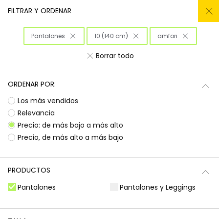
REMATE TODO DEL -50% AL -60%
FILTRAR Y ORDENAR
0
Pantalones
10 (140 cm)
amfori
Inicio
Niña
Ropa
Borrar todo
Ropa para niñas
ORDENAR POR:
¡Prepárate para deslumbrar con la nueva
Subtotal
0,00 €
Los más vendidos
colección de Boboli! Aquí encontrarás
esa
ropa para niñas
que tanto buscas, con
Total
0,00 €
Relevancia
diseños llenos de color y alegría. Es la
Precio: de más bajo a más alto
oportunidad perfecta para renovar el armario
Continua
Comenzar pedido
Precio, de más alto a más bajo
de las peques con prendas que combinan
estilo, comodidad y durabilidad, listas para
acompañarlas en todas sus aventuras diarias.
PRODUCTOS
Camisetas | Blusas
Sudaderas | Jerséis
Pantalones
Pantalones y Leggings