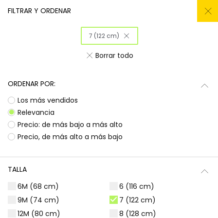
REMATE TODO DEL -50% AL -60%
FILTRAR Y ORDENAR
0
7 (122 cm)
Inicio
Niña
Ropa
Borrar todo
Ropa para niñas
ORDENAR POR:
¡Prepárate para deslumbrar con la nueva
Subtotal
0,00 €
Los más vendidos
colección de Boboli! Aquí encontrarás
esa
ropa para niñas
que tanto buscas, con
Total
0,00 €
Relevancia
diseños llenos de color y alegría. Es la
Precio: de más bajo a más alto
oportunidad perfecta para renovar el armario
Continua
Comenzar pedido
Precio, de más alto a más bajo
de las peques con prendas que combinan
estilo, comodidad y durabilidad, listas para
acompañarlas en todas sus aventuras diarias.
TALLA
Camisetas | Blusas
Sudaderas | Jerséis
6M (68 cm)
6 (116 cm)
9M (74 cm)
7 (122 cm)
12M (80 cm)
8 (128 cm)