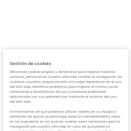
día a día: ¿necesita algo para el cole, para jugar sin
parar o para alguna ocasión especial? Nuestra guía te
ayudará a acertar en cada elección, asegurando que
cada prenda sea una inversión inteligente en su
felicidad y estilo. Vamos a ver los puntos clave para
conseguir esa
calidad de ropa infantil
que tanto nos
importa.
CARACTERÍSTICAS DE ROPA PARA NIÑAS:
• La comodidad es reina:
Cuando hablamos de
ropa casual para niñas
, la
Gestión de cookies
comodidad es lo primero. Las peques no paran, saltan,
Utilizamos cookies propias y de terceros para mejorar nuestros
corren, exploran... así que necesitan tejidos suaves,
servicios, personalizar nuestro sitio web, facilitar la navegación de
transpirables y que permitan total libertad de
nuestros usuarios, proporcionarle una mejor experiencia en el uso
movimiento. ¡Olvídate de esas prendas que pican o
del sitio web, identificar problemas para mejorar el mismo, hacer
aprietan! En Boboli, cada diseño piensa en su bienestar
mediciones y estadísticas de uso y mostrarle publicidad
para que se sientan a gusto todo el día, sin importar la
relacionada con sus preferencias mediante el análisis del uso
del sitio web.
aventura.
• Diseño y creatividad sin límites:
Le informamos de que podemos utilizar cookies en su equipo a
Para que la
moda infantil para niña
sea un éxito,
condición de que el usuario haya dado su consentimiento, salvo
en los supuestos en los que las cookies sean necesarias para la
tiene que reflejar su personalidad. Desde los
navegación por nuestro sitio web. En caso de que preste su
estampados más atrevidos hasta los colores vibrantes,