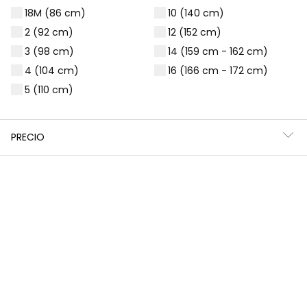
18M (86 cm)
10 (140 cm)
Aún no hay productos
disponibles
2 (92 cm)
12 (152 cm)
Permanezca atento. Aquí se mostrarán
3 (98 cm)
14 (159 cm - 162 cm)
más productos a medida que se vayan
4 (104 cm)
16 (166 cm - 172 cm)
añadiendo.
5 (110 cm)
*Descuento aplicado sobre
PRECIO
precio de temporada
Guía de compra de ropa para
niñas
Elegir la ropa ideal para nuestras niñas puede ser todo
un reto, ¡pero también una aventura emocionante!
Queremos prendas que las hagan sentir cómodas,
seguras y con esa chispa que las define. Piensa en su