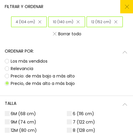
REMATE TODO DEL -50% AL -60%
FILTRAR Y ORDENAR
0
4 (104 cm)
10 (140 cm)
12 (152 cm)
Inicio
Niña
Ropa
Borrar todo
Ropa para niñas
ORDENAR POR:
¡Prepárate para deslumbrar con la nueva
Subtotal
0,00 €
Los más vendidos
colección de Boboli! Aquí encontrarás
esa
ropa para niñas
que tanto buscas, con
Total
0,00 €
Relevancia
diseños llenos de color y alegría. Es la
Precio: de más bajo a más alto
oportunidad perfecta para renovar el armario
Continua
Comenzar pedido
Precio, de más alto a más bajo
de las peques con prendas que combinan
estilo, comodidad y durabilidad, listas para
acompañarlas en todas sus aventuras diarias.
TALLA
Camisetas | Blusas
Sudaderas | Jerséis
6M (68 cm)
6 (116 cm)
9M (74 cm)
7 (122 cm)
12M (80 cm)
8 (128 cm)