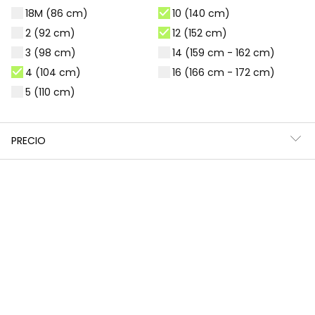
18M (86 cm)
10 (140 cm)
Aún no hay productos
disponibles
2 (92 cm)
12 (152 cm)
Permanezca atento. Aquí se mostrarán
3 (98 cm)
14 (159 cm - 162 cm)
más productos a medida que se vayan
4 (104 cm)
16 (166 cm - 172 cm)
añadiendo.
5 (110 cm)
*Descuento aplicado sobre
PRECIO
precio de temporada
Guía de compra de ropa para
niñas
Elegir la ropa ideal para nuestras niñas puede ser todo
un reto, ¡pero también una aventura emocionante!
Queremos prendas que las hagan sentir cómodas,
seguras y con esa chispa que las define. Piensa en su