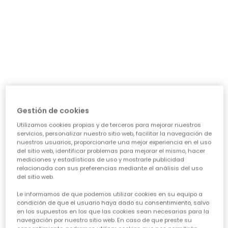
día a día: ¿necesita algo para el cole, para jugar sin
parar o para alguna ocasión especial? Nuestra guía te
ayudará a acertar en cada elección, asegurando que
cada prenda sea una inversión inteligente en su
felicidad y estilo. Vamos a ver los puntos clave para
conseguir esa
calidad de ropa infantil
que tanto nos
importa.
CARACTERÍSTICAS DE ROPA PARA NIÑAS:
• La comodidad es reina:
Cuando hablamos de
ropa casual para niñas
, la
Gestión de cookies
comodidad es lo primero. Las peques no paran, saltan,
Utilizamos cookies propias y de terceros para mejorar nuestros
corren, exploran... así que necesitan tejidos suaves,
servicios, personalizar nuestro sitio web, facilitar la navegación de
transpirables y que permitan total libertad de
nuestros usuarios, proporcionarle una mejor experiencia en el uso
movimiento. ¡Olvídate de esas prendas que pican o
del sitio web, identificar problemas para mejorar el mismo, hacer
aprietan! En Boboli, cada diseño piensa en su bienestar
mediciones y estadísticas de uso y mostrarle publicidad
para que se sientan a gusto todo el día, sin importar la
relacionada con sus preferencias mediante el análisis del uso
del sitio web.
aventura.
• Diseño y creatividad sin límites:
Le informamos de que podemos utilizar cookies en su equipo a
Para que la
moda infantil para niña
sea un éxito,
condición de que el usuario haya dado su consentimiento, salvo
en los supuestos en los que las cookies sean necesarias para la
tiene que reflejar su personalidad. Desde los
navegación por nuestro sitio web. En caso de que preste su
estampados más atrevidos hasta los colores vibrantes,