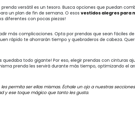
na prenda versátil es un tesoro. Busca opciones que puedan com
para un plan de fin de semana. O esos
vestidos alegres para 
ks diferentes con pocas piezas!
ñadir más complicaciones. Opta por prendas que sean fáciles de 
en rápido te ahorrarán tiempo y quebraderos de cabeza. Querem
es quedaba todo gigante! Por eso, elegir prendas con cinturas aj
na misma prenda les servirá durante más tiempo, optimizando e
les permita ser ellas mismas. Échale un ojo a nuestras seccione
ad y ese toque mágico que tanto les gusta.