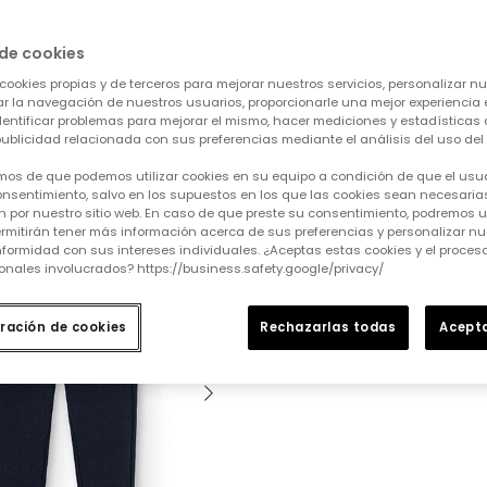
de cookies
cookies propias y de terceros para mejorar nuestros servicios, personalizar nue
tar la navegación de nuestros usuarios, proporcionarle una mejor experiencia 
Borrar todo
OEKOTEX
Más de 10 €
identificar problemas para mejorar el mismo, hacer mediciones y estadísticas 
ublicidad relacionada con sus preferencias mediante el análisis del uso del s
mos de que podemos utilizar cookies en su equipo a condición de que el usu
nsentimiento, salvo en los supuestos en los que las cookies sean necesarias
 por nuestro sitio web. En caso de que preste su consentimiento, podremos ut
rmitirán tener más información acerca de sus preferencias y personalizar nue
formidad con sus intereses individuales. ¿Aceptas estas cookies y el proce
onales involucrados? https://business.safety.google/privacy/
ración de cookies
Rechazarlas todas
Acepta