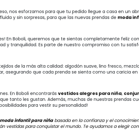
so, nos esforzamos para que tu pedido llegue a casa en un abrir
fluida y sin sorpresas, para que las nuevas prendas de
moda inf
ocupes! En Boboli, queremos que te sientas completamente feliz 
lidad y tranquilidad. Es parte de nuestro compromiso con tu sati
 tejidos de la más alta calidad: algodón suave, lino fresco, mezc
lar, asegurando que cada prenda se sienta como una caricia en s
ones. En Boboli encontrarás
vestidos alegres para niña
,
conjun
que tanto les gustan. Además, muchas de nuestras prendas cue
posibilidades para vestir su personalidad!
moda infantil para niña
basada en la confianza y el conocimien
stán vestidas para conquistar el mundo. Te ayudamos a elegir co