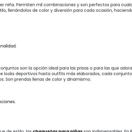
ier niña. Permiten mil combinaciones y son perfectos para cualq
ilo, llenándolos de color y diversión para cada ocasión, haciend
nalidad.
 conjuntos son la opción ideal para las prisas o para las que ador
 looks deportivos hasta outfits más elaborados, cada conjunto e
. Son prendas llenas de color y dinamismo.
pciones.
e de estilo, las
chaquetas para niñas
son indispensables. En