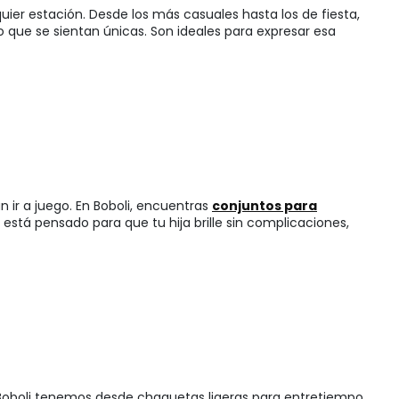
uier estación. Desde los más casuales hasta los de fiesta,
o que se sientan únicas. Son ideales para expresar esa
an ir a juego. En Boboli, encuentras
conjuntos para
stá pensado para que tu hija brille sin complicaciones,
 Boboli tenemos desde chaquetas ligeras para entretiempo