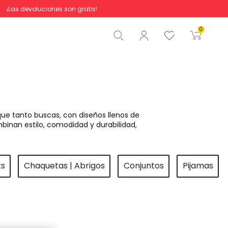
¡Las devoluciones son gratis!
Total
0,00 €
0
Comenzar pedido
ue tanto buscas, con diseños llenos de
binan estilo, comodidad y durabilidad,
ts
Chaquetas | Abrigos
Conjuntos
Pijamas