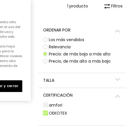
Filtros
1 producto
stro sitio
en el uso del
ORDENAR POR:
de uso y
itio web.
Los más vendidos
Relevancia
ario haya
 para la
Precio: de más bajo a más alto
ilizar cookies
Precio, de más alto a más bajo
stro sitio
samiento de
TALLA
r y cerrar
CERTIFICACIÓN
amfori
OEKOTEX