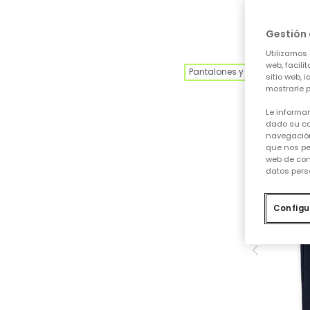
Gestión 
Utilizamos 
web, facili
Pantalones y Leggings
sitio web, 
mostrarle p
Le informa
dado su co
navegación
que nos pe
web de con
datos pers
Configu