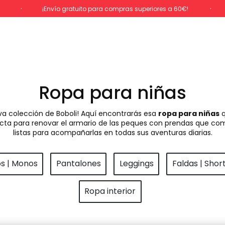
%
¡Envío gratuito para compras superiores a 60€!
Ropa para niñas
va colección de Boboli! Aquí encontrarás esa
ropa para niñas
q
rfecta para renovar el armario de las peques con prendas que com
listas para acompañarlas en todas sus aventuras diarias.
os | Monos
Pantalones
Leggings
Faldas | Shor
Ropa interior