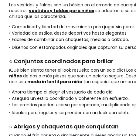
Los vestidos y faldas son un básico en el armario de cualqu
nuestros
vestidos y faldas para niñas
se adaptan a su est
chispa que las caracteriza.
• Comodidad y libertad de movimiento para jugar sin parar.
• Variedad de estilos, desde deportivos hasta elegantes.
• Fáciles de combinar con chaquetas, medias o calzado.
• Diseños con estampados originales que capturan su perso
○ Conjuntos coordinados para brillar
¡Qué bien sienta tener el look resuelto con un solo clic! Los
niñas
de dos o más piezas que son un acierto seguro. Desde
con esa
moda infantil para niña
tan especial que amamos
• Ahorra tiempo al elegir el vestuario de cada día.
• Asegura un estilo coordinado y coherente sin esfuerzo.
• Las prendas pueden usarse por separado, multiplicando o
• Ideales para regalar y sorprender con un look completo.
○ Abrigos y chaquetas que conquistan
Cuando el frío aprieta o simplemente quieres añadir un toqu