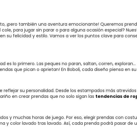
n reto, ¡pero también una aventura emocionante! Queremos pren
el cole, para jugar sin parar o para alguna ocasión especial? Nue
n su felicidad y estilo. Vamos a ver los puntos clave para cons
ad es lo primero. Las peques no paran, saltan, corren, exploran...
endas que pican o aprietan! En Boboli, cada diseño piensa en su 
e reflejar su personalidad. Desde los estampados más atrevidos h
riño en crear prendas que no solo sigan las
tendencias de ro
vados y muchas horas de juego. Por eso, elegir prendas con costu
a y color lavado tras lavado. Así, cada prenda podrá pasar de