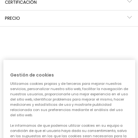
CERTIFICACIÓN
precio de temporada
PRECIO
Guía de compra de ropa para
niñas
Elegir la ropa ideal para nuestras niñas puede ser todo
un reto, ¡pero también una aventura emocionante!
Queremos prendas que las hagan sentir cómodas,
Gestión de cookies
seguras y con esa chispa que las define. Piensa en su
día a día: ¿necesita algo para el cole, para jugar sin
Utilizamos cookies propias y de terceros para mejorar nuestros
parar o para alguna ocasión especial? Nuestra guía te
servicios, personalizar nuestro sitio web, facilitar la navegación de
ayudará a acertar en cada elección, asegurando que
nuestros usuarios, proporcionarle una mejor experiencia en el uso
cada prenda sea una inversión inteligente en su
del sitio web, identificar problemas para mejorar el mismo, hacer
felicidad y estilo. Vamos a ver los puntos clave para
mediciones y estadísticas de uso y mostrarle publicidad
conseguir esa
calidad de ropa infantil
que tanto nos
relacionada con sus preferencias mediante el análisis del uso
del sitio web.
importa.
Le informamos de que podemos utilizar cookies en su equipo a
CARACTERÍSTICAS DE ROPA PARA NIÑAS:
condición de que el usuario haya dado su consentimiento, salvo
en los supuestos en los que las cookies sean necesarias para la