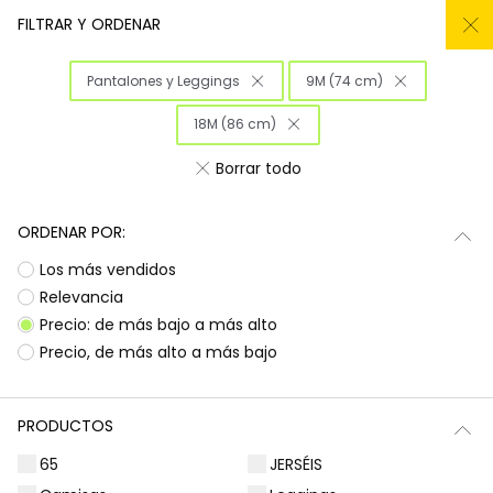
REMATE TODO DEL -50% AL -60%
FILTRAR Y ORDENAR
0
Pantalones y Leggings
9M (74 cm)
Inicio
Niña
Ropa
18M (86 cm)
Ropa para niñas
Borrar todo
¡Prepárate para deslumbrar con la nueva
Subtotal
0,00 €
colección de Boboli! Aquí encontrarás
ORDENAR POR:
esa
ropa para niñas
que tanto buscas, con
Total
0,00 €
Los más vendidos
diseños llenos de color y alegría. Es la
oportunidad perfecta para renovar el armario
Relevancia
Continua
Comenzar pedido
de las peques con prendas que combinan
Precio: de más bajo a más alto
estilo, comodidad y durabilidad, listas para
Precio, de más alto a más bajo
acompañarlas en todas sus aventuras diarias.
Camisetas | Blusas
Sudaderas | Jerséis
PRODUCTOS
65
JERSÉIS