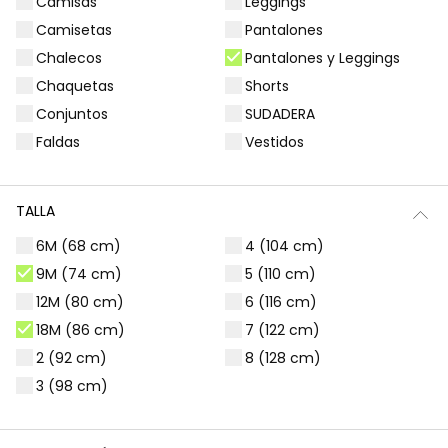
Camisas
Leggings
Filtros
1 producto
Camisetas
Pantalones
Chalecos
Pantalones y Leggings
Chaquetas
Shorts
Conjuntos
SUDADERA
Faldas
Vestidos
TALLA
6M (68 cm)
4 (104 cm)
9M (74 cm)
5 (110 cm)
12M (80 cm)
6 (116 cm)
18M (86 cm)
7 (122 cm)
Pantalón niña color marino
17,90 €
2 (92 cm)
8 (128 cm)
3 (98 cm)
*Descuento aplicado sobre