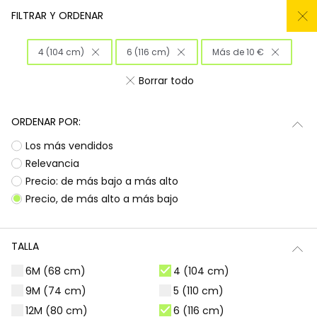
REMATE TODO DEL -50% AL -60%
FILTRAR Y ORDENAR
0
4 (104 cm)
6 (116 cm)
Más de 10 €
Inicio
Niña
Ropa
Borrar todo
Ropa para niñas
ORDENAR POR:
¡Prepárate para deslumbrar con la nueva
Subtotal
0,00 €
Los más vendidos
colección de Boboli! Aquí encontrarás
esa
ropa para niñas
que tanto buscas, con
Total
0,00 €
Relevancia
diseños llenos de color y alegría. Es la
Precio: de más bajo a más alto
oportunidad perfecta para renovar el armario
Continua
Comenzar pedido
Precio, de más alto a más bajo
de las peques con prendas que combinan
estilo, comodidad y durabilidad, listas para
acompañarlas en todas sus aventuras diarias.
TALLA
Camisetas | Blusas
Sudaderas | Jerséis
6M (68 cm)
4 (104 cm)
9M (74 cm)
5 (110 cm)
12M (80 cm)
6 (116 cm)