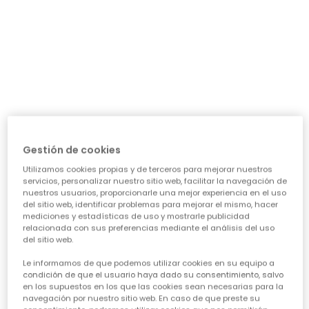
día a día: ¿necesita algo para el cole, para jugar sin
parar o para alguna ocasión especial? Nuestra guía te
ayudará a acertar en cada elección, asegurando que
cada prenda sea una inversión inteligente en su
felicidad y estilo. Vamos a ver los puntos clave para
conseguir esa
calidad de ropa infantil
que tanto nos
importa.
CARACTERÍSTICAS DE ROPA PARA NIÑAS:
• La comodidad es reina:
Cuando hablamos de
ropa casual para niñas
, la
Gestión de cookies
comodidad es lo primero. Las peques no paran, saltan,
Utilizamos cookies propias y de terceros para mejorar nuestros
corren, exploran... así que necesitan tejidos suaves,
servicios, personalizar nuestro sitio web, facilitar la navegación de
transpirables y que permitan total libertad de
nuestros usuarios, proporcionarle una mejor experiencia en el uso
movimiento. ¡Olvídate de esas prendas que pican o
del sitio web, identificar problemas para mejorar el mismo, hacer
aprietan! En Boboli, cada diseño piensa en su bienestar
mediciones y estadísticas de uso y mostrarle publicidad
para que se sientan a gusto todo el día, sin importar la
relacionada con sus preferencias mediante el análisis del uso
del sitio web.
aventura.
• Diseño y creatividad sin límites:
Le informamos de que podemos utilizar cookies en su equipo a
Para que la
moda infantil para niña
sea un éxito,
condición de que el usuario haya dado su consentimiento, salvo
en los supuestos en los que las cookies sean necesarias para la
tiene que reflejar su personalidad. Desde los
navegación por nuestro sitio web. En caso de que preste su
estampados más atrevidos hasta los colores vibrantes,