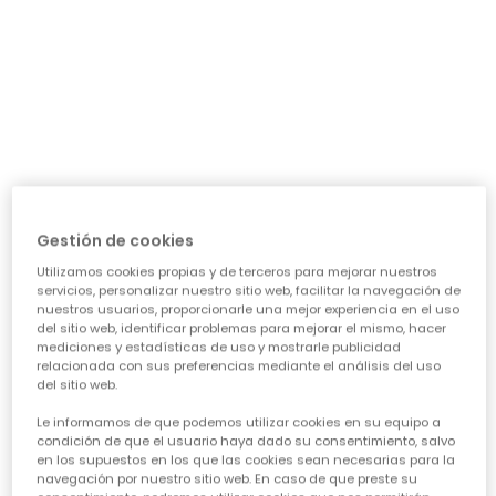
día a día: ¿necesita algo para el cole, para jugar sin
parar o para alguna ocasión especial? Nuestra guía te
ayudará a acertar en cada elección, asegurando que
cada prenda sea una inversión inteligente en su
felicidad y estilo. Vamos a ver los puntos clave para
conseguir esa
calidad de ropa infantil
que tanto nos
importa.
CARACTERÍSTICAS DE ROPA PARA NIÑAS:
• La comodidad es reina:
Cuando hablamos de
ropa casual para niñas
, la
Gestión de cookies
comodidad es lo primero. Las peques no paran, saltan,
Utilizamos cookies propias y de terceros para mejorar nuestros
corren, exploran... así que necesitan tejidos suaves,
servicios, personalizar nuestro sitio web, facilitar la navegación de
transpirables y que permitan total libertad de
nuestros usuarios, proporcionarle una mejor experiencia en el uso
movimiento. ¡Olvídate de esas prendas que pican o
del sitio web, identificar problemas para mejorar el mismo, hacer
aprietan! En Boboli, cada diseño piensa en su bienestar
mediciones y estadísticas de uso y mostrarle publicidad
para que se sientan a gusto todo el día, sin importar la
relacionada con sus preferencias mediante el análisis del uso
del sitio web.
aventura.
• Diseño y creatividad sin límites:
Le informamos de que podemos utilizar cookies en su equipo a
Para que la
moda infantil para niña
sea un éxito,
condición de que el usuario haya dado su consentimiento, salvo
en los supuestos en los que las cookies sean necesarias para la
tiene que reflejar su personalidad. Desde los
navegación por nuestro sitio web. En caso de que preste su
estampados más atrevidos hasta los colores vibrantes,