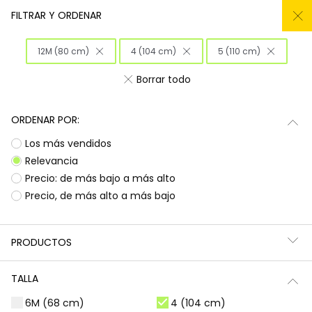
REMATE TODO DEL -50% AL -60%
FILTRAR Y ORDENAR
0
12M (80 cm)
4 (104 cm)
5 (110 cm)
Inicio
Niña
Ropa
Borrar todo
Ropa para niñas
ORDENAR POR:
¡Prepárate para deslumbrar con la nueva
Subtotal
0,00 €
Los más vendidos
colección de Boboli! Aquí encontrarás
esa
ropa para niñas
que tanto buscas, con
Total
0,00 €
Relevancia
diseños llenos de color y alegría. Es la
Precio: de más bajo a más alto
oportunidad perfecta para renovar el armario
Continua
Comenzar pedido
Precio, de más alto a más bajo
de las peques con prendas que combinan
estilo, comodidad y durabilidad, listas para
acompañarlas en todas sus aventuras diarias.
PRODUCTOS
Camisetas | Blusas
Sudaderas | Jerséis
TALLA
6M (68 cm)
4 (104 cm)