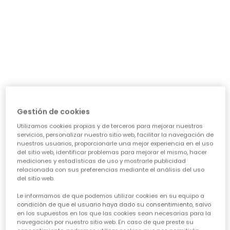
día a día: ¿necesita algo para el cole, para jugar sin
parar o para alguna ocasión especial? Nuestra guía te
ayudará a acertar en cada elección, asegurando que
cada prenda sea una inversión inteligente en su
felicidad y estilo. Vamos a ver los puntos clave para
conseguir esa
calidad de ropa infantil
que tanto nos
importa.
CARACTERÍSTICAS DE ROPA PARA NIÑAS:
• La comodidad es reina:
Cuando hablamos de
ropa casual para niñas
, la
Gestión de cookies
comodidad es lo primero. Las peques no paran, saltan,
Utilizamos cookies propias y de terceros para mejorar nuestros
corren, exploran... así que necesitan tejidos suaves,
servicios, personalizar nuestro sitio web, facilitar la navegación de
transpirables y que permitan total libertad de
nuestros usuarios, proporcionarle una mejor experiencia en el uso
movimiento. ¡Olvídate de esas prendas que pican o
del sitio web, identificar problemas para mejorar el mismo, hacer
aprietan! En Boboli, cada diseño piensa en su bienestar
mediciones y estadísticas de uso y mostrarle publicidad
para que se sientan a gusto todo el día, sin importar la
relacionada con sus preferencias mediante el análisis del uso
del sitio web.
aventura.
• Diseño y creatividad sin límites:
Le informamos de que podemos utilizar cookies en su equipo a
Para que la
moda infantil para niña
sea un éxito,
condición de que el usuario haya dado su consentimiento, salvo
en los supuestos en los que las cookies sean necesarias para la
tiene que reflejar su personalidad. Desde los
navegación por nuestro sitio web. En caso de que preste su
estampados más atrevidos hasta los colores vibrantes,