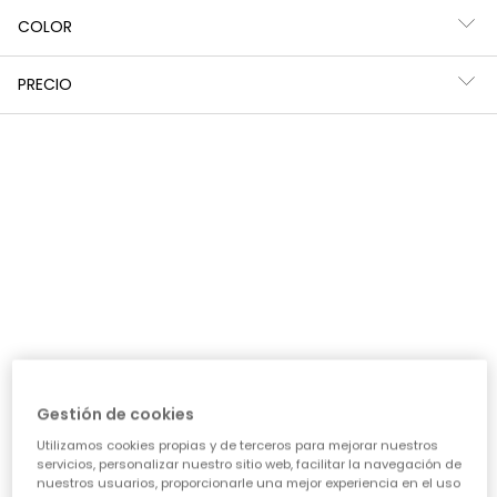
COLOR
PRECIO
Falda-short denim gris con bordado
Falda estampado flores azul marino con volantes
22,95 €
29,95 €
Gestión de cookies
Utilizamos cookies propias y de terceros para mejorar nuestros
servicios, personalizar nuestro sitio web, facilitar la navegación de
nuestros usuarios, proporcionarle una mejor experiencia en el uso