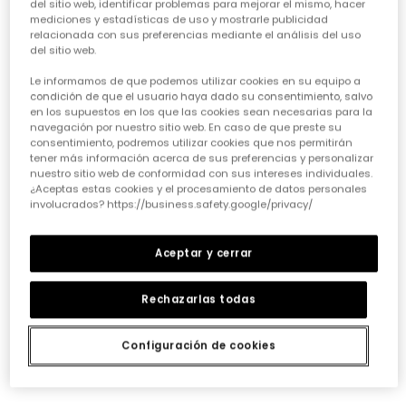
del sitio web, identificar problemas para mejorar el mismo, hacer
Falda-Pantalón punto granate
Falda azul marino estampado flores y libélulas
mediciones y estadísticas de uso y mostrarle publicidad
25,95 €
25,95 €
relacionada con sus preferencias mediante el análisis del uso
del sitio web.
Le informamos de que podemos utilizar cookies en su equipo a
condición de que el usuario haya dado su consentimiento, salvo
en los supuestos en los que las cookies sean necesarias para la
navegación por nuestro sitio web. En caso de que preste su
consentimiento, podremos utilizar cookies que nos permitirán
tener más información acerca de sus preferencias y personalizar
nuestro sitio web de conformidad con sus intereses individuales.
¿Aceptas estas cookies y el procesamiento de datos personales
involucrados? https://business.safety.google/privacy/
Aceptar y cerrar
Falda punto listada azul marino
32,95 €
Rechazarlas todas
Configuración de cookies
*Descuento aplicado sobre
precio de temporada