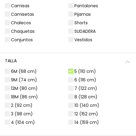
Camisas
Pantalones
Filtros
7 productos
Camisetas
Pijamas
Chalecos
Shorts
Chaquetas
SUDADERA
Conjuntos
Vestidos
TALLA
6M (68 cm)
5 (110 cm)
9M (74 cm)
6 (116 cm)
12M (80 cm)
7 (122 cm)
18M (86 cm)
8 (128 cm)
Falda denim azul con botones
Falda-Pantalón punto cuadros bordado flores niña
2 (92 cm)
10 (140 cm)
22,95 €
25,95 €
3 (98 cm)
12 (152 cm)
4 (104 cm)
14 (159 cm)