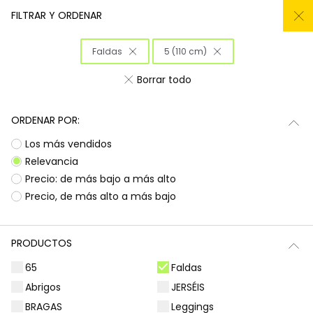
REMATE TODO DEL -50% AL -60%
FILTRAR Y ORDENAR
0
Faldas
5 (110 cm)
Inicio
Niña
Ropa
Borrar todo
Ropa para niñas
ORDENAR POR:
¡Prepárate para deslumbrar con la nueva
Subtotal
0,00 €
Los más vendidos
colección de Boboli! Aquí encontrarás
esa
ropa para niñas
que tanto buscas, con
Total
0,00 €
Relevancia
diseños llenos de color y alegría. Es la
Precio: de más bajo a más alto
oportunidad perfecta para renovar el armario
Continua
Comenzar pedido
Precio, de más alto a más bajo
de las peques con prendas que combinan
estilo, comodidad y durabilidad, listas para
acompañarlas en todas sus aventuras diarias.
PRODUCTOS
Camisetas | Blusas
Sudaderas | Jerséis
65
Faldas
Abrigos
JERSÉIS
BRAGAS
Leggings