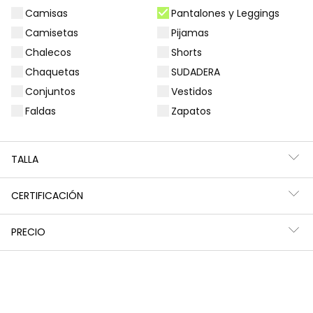
Camisas
Pantalones y Leggings
Filtros
1 producto
Camisetas
Pijamas
Chalecos
Shorts
Chaquetas
SUDADERA
Conjuntos
Vestidos
Faldas
Zapatos
TALLA
CERTIFICACIÓN
PRECIO
Pantalón niña color marino
17,90 €
*Descuento aplicado sobre