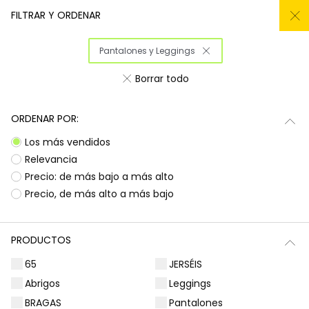
REMATE TODO DEL -50% AL -60%
FILTRAR Y ORDENAR
0
Pantalones y Leggings
Inicio
Niña
Ropa
Borrar todo
Ropa para niñas
ORDENAR POR:
¡Prepárate para deslumbrar con la nueva
Subtotal
0,00 €
Los más vendidos
colección de Boboli! Aquí encontrarás
esa
ropa para niñas
que tanto buscas, con
Total
0,00 €
Relevancia
diseños llenos de color y alegría. Es la
Precio: de más bajo a más alto
oportunidad perfecta para renovar el armario
Continua
Comenzar pedido
Precio, de más alto a más bajo
de las peques con prendas que combinan
estilo, comodidad y durabilidad, listas para
acompañarlas en todas sus aventuras diarias.
PRODUCTOS
Camisetas | Blusas
Sudaderas | Jerséis
65
JERSÉIS
Abrigos
Leggings
BRAGAS
Pantalones