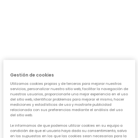
precio de temporada
Guía de compra de ropa para
niñas
Elegir la ropa ideal para nuestras niñas puede ser todo
un reto, ¡pero también una aventura emocionante!
Queremos prendas que las hagan sentir cómodas,
Gestión de cookies
seguras y con esa chispa que las define. Piensa en su
día a día: ¿necesita algo para el cole, para jugar sin
Utilizamos cookies propias y de terceros para mejorar nuestros
parar o para alguna ocasión especial? Nuestra guía te
servicios, personalizar nuestro sitio web, facilitar la navegación de
ayudará a acertar en cada elección, asegurando que
nuestros usuarios, proporcionarle una mejor experiencia en el uso
cada prenda sea una inversión inteligente en su
del sitio web, identificar problemas para mejorar el mismo, hacer
felicidad y estilo. Vamos a ver los puntos clave para
mediciones y estadísticas de uso y mostrarle publicidad
conseguir esa
calidad de ropa infantil
que tanto nos
relacionada con sus preferencias mediante el análisis del uso
del sitio web.
importa.
Le informamos de que podemos utilizar cookies en su equipo a
CARACTERÍSTICAS DE ROPA PARA NIÑAS:
condición de que el usuario haya dado su consentimiento, salvo
en los supuestos en los que las cookies sean necesarias para la