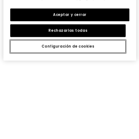
Aceptar y cerrar
Rechazarlas todas
Sudadera felpa niña crudo con emojis
Sudadera felpa niña verde estampado flores
Configuración de cookies
29,95 €
29,95 €
Sudadera felpa niña fucsia bordado flores
Sudadera felpa niña fresa estampado flores