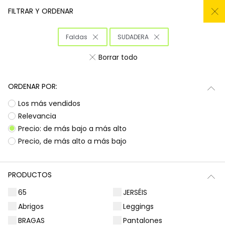
REMATE TODO DEL -50% AL -60%
FILTRAR Y ORDENAR
0
Faldas
SUDADERA
Inicio
Niña
Ropa
Borrar todo
Ropa para niñas
ORDENAR POR:
¡Prepárate para deslumbrar con la nueva
Subtotal
0,00 €
Los más vendidos
colección de Boboli! Aquí encontrarás
esa
ropa para niñas
que tanto buscas, con
Total
0,00 €
Relevancia
diseños llenos de color y alegría. Es la
Precio: de más bajo a más alto
oportunidad perfecta para renovar el armario
Continua
Comenzar pedido
Precio, de más alto a más bajo
de las peques con prendas que combinan
estilo, comodidad y durabilidad, listas para
acompañarlas en todas sus aventuras diarias.
PRODUCTOS
Camisetas | Blusas
Sudaderas | Jerséis
65
JERSÉIS
Abrigos
Leggings
BRAGAS
Pantalones