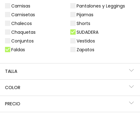
Camisas
Pantalones y Leggings
Filtros
17 productos
Camisetas
Pijamas
Chalecos
Shorts
Chaquetas
SUDADERA
Conjuntos
Vestidos
Faldas
Zapatos
TALLA
COLOR
PRECIO
Falda denim azul con botones
Falda-short denim gris con bordado
22,95 €
22,95 €