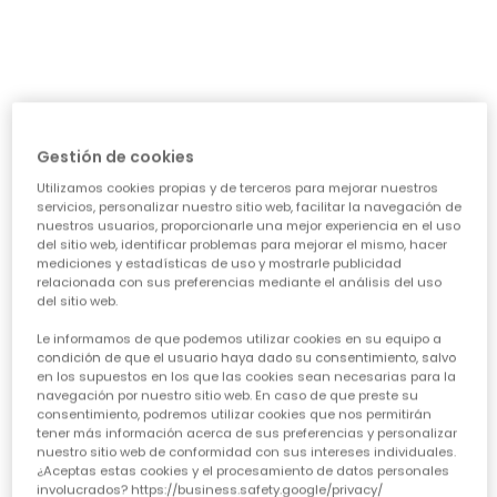
Falda-Pantalón punto granate
Sudadera felpa niña granate bordado perro
25,95 €
25,95 €
Gestión de cookies
Utilizamos cookies propias y de terceros para mejorar nuestros
servicios, personalizar nuestro sitio web, facilitar la navegación de
nuestros usuarios, proporcionarle una mejor experiencia en el uso
del sitio web, identificar problemas para mejorar el mismo, hacer
mediciones y estadísticas de uso y mostrarle publicidad
relacionada con sus preferencias mediante el análisis del uso
del sitio web.
Falda azul marino estampado flores y libélulas
Sudadera felpa niña fucsia con capucha estampada
Le informamos de que podemos utilizar cookies en su equipo a
condición de que el usuario haya dado su consentimiento, salvo
25,95 €
29,95 €
en los supuestos en los que las cookies sean necesarias para la
navegación por nuestro sitio web. En caso de que preste su
consentimiento, podremos utilizar cookies que nos permitirán
tener más información acerca de sus preferencias y personalizar
nuestro sitio web de conformidad con sus intereses individuales.
¿Aceptas estas cookies y el procesamiento de datos personales
involucrados? https://business.safety.google/privacy/