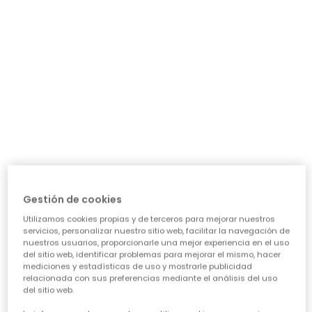
Conjunto punto niña rosa estampado flores
32,95 €
*Descuento aplicado sobre
Gestión de cookies
precio de temporada
Utilizamos cookies propias y de terceros para mejorar nuestros
servicios, personalizar nuestro sitio web, facilitar la navegación de
nuestros usuarios, proporcionarle una mejor experiencia en el uso
del sitio web, identificar problemas para mejorar el mismo, hacer
mediciones y estadísticas de uso y mostrarle publicidad
Guía de compra de ropa para
relacionada con sus preferencias mediante el análisis del uso
del sitio web.
niñas