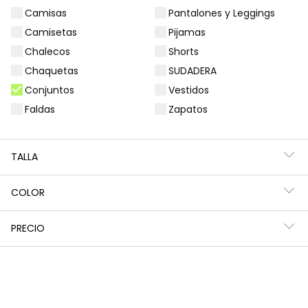
Camisas
Pantalones y Leggings
Filtros
3 productos
Camisetas
Pijamas
Chalecos
Shorts
Chaquetas
SUDADERA
Conjuntos
Vestidos
Faldas
Zapatos
TALLA
COLOR
PRECIO
Conjunto punto niña azul marino estampado arcoíris
Conjunto punto niña fresa estampado flores
32,95 €
32,95 €