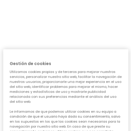
día a día: ¿necesita algo para el cole, para jugar sin
parar o para alguna ocasión especial? Nuestra guía te
ayudará a acertar en cada elección, asegurando que
cada prenda sea una inversión inteligente en su
felicidad y estilo. Vamos a ver los puntos clave para
conseguir esa
calidad de ropa infantil
que tanto nos
importa.
CARACTERÍSTICAS DE ROPA PARA NIÑAS:
• La comodidad es reina:
Cuando hablamos de
ropa casual para niñas
, la
Gestión de cookies
comodidad es lo primero. Las peques no paran, saltan,
Utilizamos cookies propias y de terceros para mejorar nuestros
corren, exploran... así que necesitan tejidos suaves,
servicios, personalizar nuestro sitio web, facilitar la navegación de
transpirables y que permitan total libertad de
nuestros usuarios, proporcionarle una mejor experiencia en el uso
movimiento. ¡Olvídate de esas prendas que pican o
del sitio web, identificar problemas para mejorar el mismo, hacer
aprietan! En Boboli, cada diseño piensa en su bienestar
mediciones y estadísticas de uso y mostrarle publicidad
para que se sientan a gusto todo el día, sin importar la
relacionada con sus preferencias mediante el análisis del uso
del sitio web.
aventura.
• Diseño y creatividad sin límites:
Le informamos de que podemos utilizar cookies en su equipo a
Para que la
moda infantil para niña
sea un éxito,
condición de que el usuario haya dado su consentimiento, salvo
en los supuestos en los que las cookies sean necesarias para la
tiene que reflejar su personalidad. Desde los
navegación por nuestro sitio web. En caso de que preste su
estampados más atrevidos hasta los colores vibrantes,