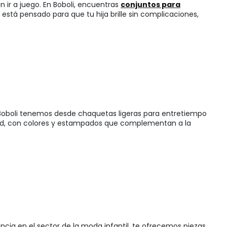
an ir a juego. En Boboli, encuentras
conjuntos para
stá pensado para que tu hija brille sin complicaciones,
 Boboli tenemos desde chaquetas ligeras para entretiempo
lidad, con colores y estampados que complementan a la
cia en el sector de la moda infantil, te ofrecemos piezas