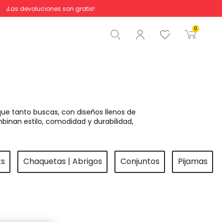
¡Las devoluciones son gratis!
Total
0,00 €
0
Comenzar pedido
ue tanto buscas, con diseños llenos de
binan estilo, comodidad y durabilidad,
ts
Chaquetas | Abrigos
Conjuntos
Pijamas