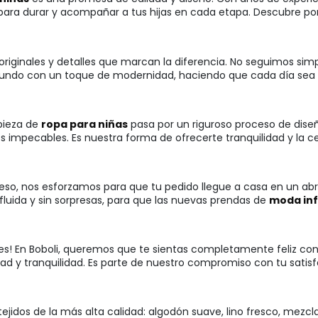
ara durar y acompañar a tus hijas en cada etapa. Descubre por 
originales y detalles que marcan la diferencia. No seguimos si
undo con un toque de modernidad, haciendo que cada día sea un
pieza de
ropa para niñas
pasa por un riguroso proceso de dise
s impecables. Es nuestra forma de ofrecerte tranquilidad y la 
so, nos esforzamos para que tu pedido llegue a casa en un abrir
fluida y sin sorpresas, para que las nuevas prendas de
moda inf
ocupes! En Boboli, queremos que te sientas completamente feliz 
lidad y tranquilidad. Es parte de nuestro compromiso con tu sati
 tejidos de la más alta calidad: algodón suave, lino fresco, mezc