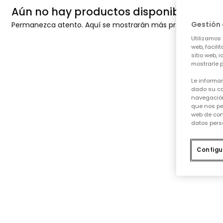
Aún no hay productos disponibles
Gestión 
Permanezca atento. Aquí se mostrarán más productos a me
Utilizamos 
web, facili
sitio web, 
mostrarle p
Le informa
dado su co
navegación
que nos pe
web de con
datos pers
Configu