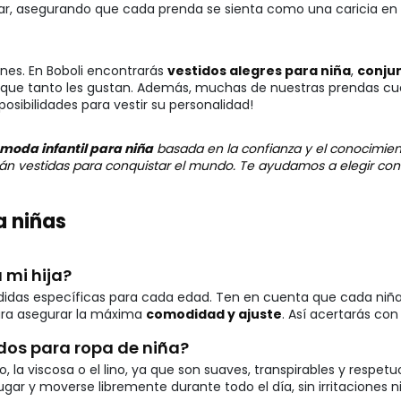
lar, asegurando que cada prenda se sienta como una caricia en s
ones. En Boboli encontrarás
vestidos alegres para niña
,
conjun
que tanto les gustan. Además, muchas de nuestras prendas cue
posibilidades para vestir su personalidad!
moda infantil para niña
basada en la confianza y el conocimien
stán vestidas para conquistar el mundo. Te ayudamos a elegir co
a niñas
 mi hija?
edidas específicas para cada edad. Ten en cuenta que cada niña 
ara asegurar la máxima
comodidad y ajuste
. Así acertarás con
dos para ropa de niña?
 viscosa o el lino, ya que son suaves, transpirables y respetuo
r y moverse libremente durante todo el día, sin irritaciones ni 