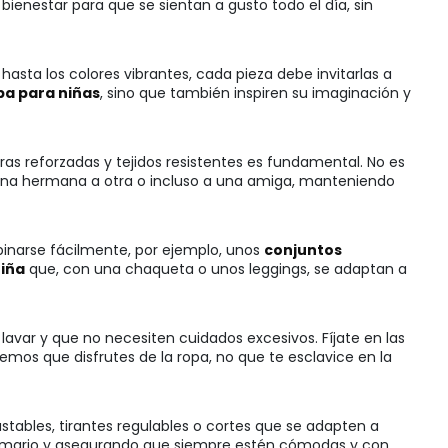
bienestar para que se sientan a gusto todo el día, sin
asta los colores vibrantes, cada pieza debe invitarlas a
pa para niñas
, sino que también inspiren su imaginación y
ras reforzadas y tejidos resistentes es fundamental. No es
 una hermana a otra o incluso a una amiga, manteniendo
binarse fácilmente, por ejemplo, unos
conjuntos
niña
que, con una chaqueta o unos leggings, se adaptan a
lavar y que no necesiten cuidados excesivos. Fíjate en las
os que disfrutes de la ropa, no que te esclavice en la
ustables, tirantes regulables o cortes que se adapten a
l armario y asegurando que siempre estén cómodas y con