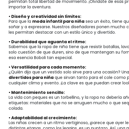
permitan total libertad de movimiento. ¡Olvídate de esas pr
importar la aventura.
• Diseño y creatividad sin límites:
Para que la
moda infantil para niña
sea un éxito, tiene qu
soñar y a expresarse. Nuestros diseñadores ponen mucho ca
les permitan destacar con un estilo único y divertido.
• Durabilidad que aguanta el ritmo:
Sabemos que la ropa de niña tiene que resistir batallas, la
solo cuestión de que duren, sino de que mantengan su form
esa esencia Boboli tan especial.
• Versatilidad para cada momento:
¿Quién dijo que un vestido solo sirve para una ocasión? U
divertidos para niña
que sirvan tanto para el cole como 
cualquier clima y evento. ¡La clave es que puedan crear loo
• Mantenimiento sencillo:
La vida con peques es un torbellino, y la ropa no debería a
etiquetas: materiales que no se arruguen mucho o que sequ
colada.
• Adaptabilidad al crecimiento:
Las niñas crecen a un ritmo vertiginoso, ¡parece que ayer l
distintas etapas, como los leggins, es un puntazo. Así, u