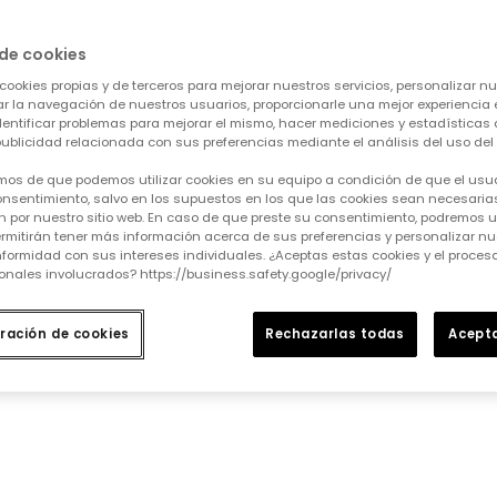
de cookies
dida que se vayan añadiendo.
cookies propias y de terceros para mejorar nuestros servicios, personalizar nue
tar la navegación de nuestros usuarios, proporcionarle una mejor experiencia 
identificar problemas para mejorar el mismo, hacer mediciones y estadísticas 
ublicidad relacionada con sus preferencias mediante el análisis del uso del s
mos de que podemos utilizar cookies en su equipo a condición de que el usu
nsentimiento, salvo en los supuestos en los que las cookies sean necesarias
 por nuestro sitio web. En caso de que preste su consentimiento, podremos ut
rmitirán tener más información acerca de sus preferencias y personalizar nue
formidad con sus intereses individuales. ¿Aceptas estas cookies y el proce
onales involucrados? https://business.safety.google/privacy/
ración de cookies
Rechazarlas todas
Acepta