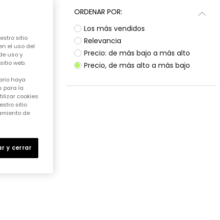
ORDENAR POR:
Los más vendidos
stro sitio
Relevancia
en el uso del
Precio: de más bajo a más alto
de uso y
itio web.
Precio, de más alto a más bajo
ario haya
 para la
ilizar cookies
stro sitio
samiento de
r y cerrar