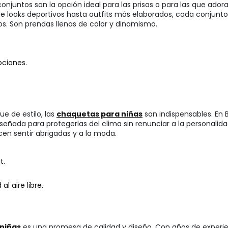
 conjuntos son la opción ideal para las prisas o para las que ador
 looks deportivos hasta outfits más elaborados, cada conjunto e
. Son prendas llenas de color y dinamismo.
pciones.
e de estilo, las
chaquetas para niñas
son indispensables. En
 diseñada para protegerlas del clima sin renunciar a la persona
cen sentir abrigadas y a la moda.
t.
l aire libre.
 niñas
es una promesa de calidad y diseño. Con años de experien