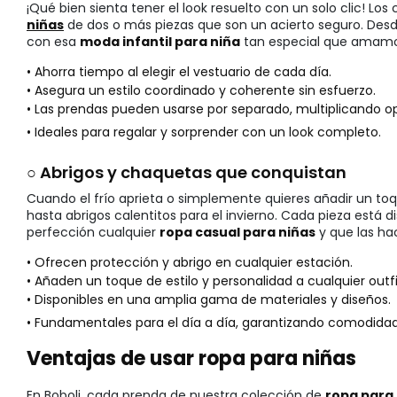
¡Qué bien sienta tener el look resuelto con un solo clic! Los
niñas
de dos o más piezas que son un acierto seguro. Desde
con esa
moda infantil para niña
tan especial que amamos
• Ahorra tiempo al elegir el vestuario de cada día.
• Asegura un estilo coordinado y coherente sin esfuerzo.
• Las prendas pueden usarse por separado, multiplicando o
• Ideales para regalar y sorprender con un look completo.
○ Abrigos y chaquetas que conquistan
Cuando el frío aprieta o simplemente quieres añadir un toqu
hasta abrigos calentitos para el invierno. Cada pieza está
perfección cualquier
ropa casual para niñas
y que las ha
• Ofrecen protección y abrigo en cualquier estación.
• Añaden un toque de estilo y personalidad a cualquier outfi
• Disponibles en una amplia gama de materiales y diseños.
• Fundamentales para el día a día, garantizando comodidad a
Ventajas de usar ropa para niñas
En Boboli, cada prenda de nuestra colección de
ropa para