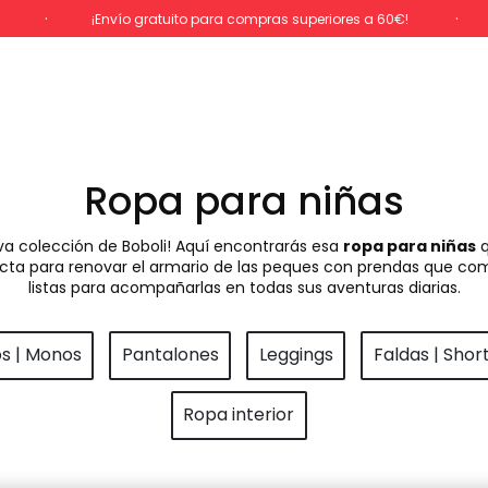
%
¡Envío gratuito para compras superiores a 60€!
Ropa para niñas
va colección de Boboli! Aquí encontrarás esa
ropa para niñas
q
rfecta para renovar el armario de las peques con prendas que com
listas para acompañarlas en todas sus aventuras diarias.
os | Monos
Pantalones
Leggings
Faldas | Shor
Ropa interior