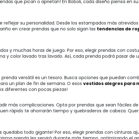
endas que pican o aprietan! En Boboli, cada diseño piensa en su 
e reflejar su personalidad. Desde los estampados más atrevidos h
riño en crear prendas que no solo sigan las
tendencias de ro
vados y muchas horas de juego. Por eso, elegir prendas con costu
a y color lavado tras lavado. Así, cada prenda podrá pasar de
na prenda versátil es un tesoro. Busca opciones que puedan com
para un plan de fin de semana. O esos
vestidos alegres para 
ks diferentes con pocas piezas!
ñadir más complicaciones. Opta por prendas que sean fáciles de 
en rápido te ahorrarán tiempo y quebraderos de cabeza. Querem
es quedaba todo gigante! Por eso, elegir prendas con cinturas aj
na misma prenda les servirá durante más tiempo, optimizando e