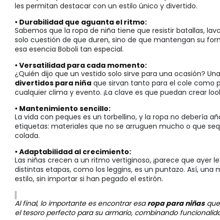
les permitan destacar con un estilo único y divertido.
• Durabilidad que aguanta el ritmo:
Sabemos que la ropa de niña tiene que resistir batallas, la
solo cuestión de que duren, sino de que mantengan su form
esa esencia Boboli tan especial.
• Versatilidad para cada momento:
¿Quién dijo que un vestido solo sirve para una ocasión? U
divertidos para niña
que sirvan tanto para el cole como 
cualquier clima y evento. ¡La clave es que puedan crear loo
• Mantenimiento sencillo:
La vida con peques es un torbellino, y la ropa no debería a
etiquetas: materiales que no se arruguen mucho o que sequ
colada.
• Adaptabilidad al crecimiento:
Las niñas crecen a un ritmo vertiginoso, ¡parece que ayer l
distintas etapas, como los leggins, es un puntazo. Así, u
estilo, sin importar si han pegado el estirón.
Al final, lo importante es encontrar esa
ropa para niñas
que 
el tesoro perfecto para su armario, combinando funcionalid