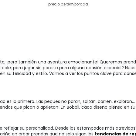
precio de temporada
n reto, ¡pero también una aventura emocionante! Queremos pren
el cole, para jugar sin parar o para alguna ocasión especial? Nue
n su felicidad y estilo. Vamos a ver los puntos clave para cons
ad es lo primero. Las peques no paran, saltan, corren, exploran...
endas que pican o aprietan! En Boboli, cada diseño piensa en su 
e reflejar su personalidad. Desde los estampados más atrevidos h
riño en crear prendas que no solo sigan las
tendencias de ro