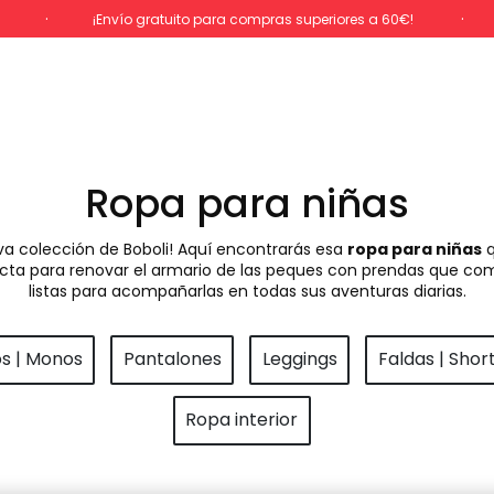
%
¡Envío gratuito para compras superiores a 60€!
Ropa para niñas
va colección de Boboli! Aquí encontrarás esa
ropa para niñas
q
rfecta para renovar el armario de las peques con prendas que com
listas para acompañarlas en todas sus aventuras diarias.
os | Monos
Pantalones
Leggings
Faldas | Shor
Ropa interior