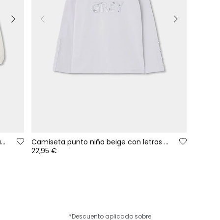
Camiseta punto niña blanca estampado muñeca con perro
Camiseta punto niña beige con letras GREY
22,95 €
*Descuento aplicado sobre