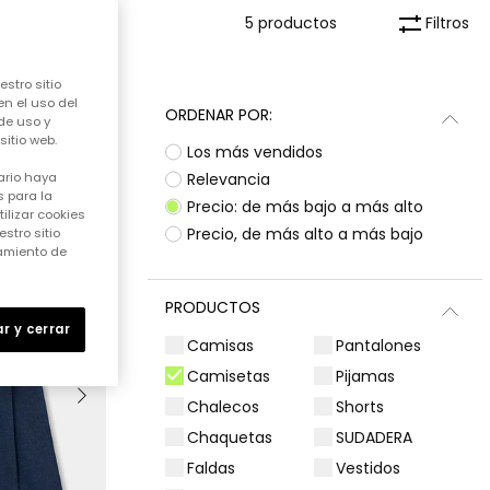
Filtros
5 productos
stro sitio
en el uso del
ORDENAR POR:
de uso y
itio web.
Los más vendidos
Relevancia
ario haya
 para la
Precio: de más bajo a más alto
ilizar cookies
Precio, de más alto a más bajo
stro sitio
samiento de
PRODUCTOS
r y cerrar
Camisas
Pantalones
Camisetas
Pijamas
Chalecos
Shorts
Chaquetas
SUDADERA
Faldas
Vestidos