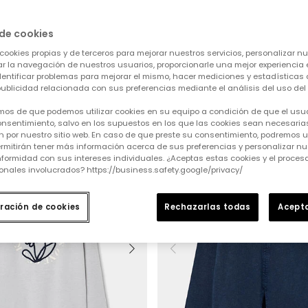
de cookies
cookies propias y de terceros para mejorar nuestros servicios, personalizar nue
tar la navegación de nuestros usuarios, proporcionarle una mejor experiencia 
Borrar todo
6 (116 cm)
Más de 20 €
identificar problemas para mejorar el mismo, hacer mediciones y estadísticas 
ublicidad relacionada con sus preferencias mediante el análisis del uso del s
mos de que podemos utilizar cookies en su equipo a condición de que el usu
nsentimiento, salvo en los supuestos en los que las cookies sean necesarias
 por nuestro sitio web. En caso de que preste su consentimiento, podremos ut
rmitirán tener más información acerca de sus preferencias y personalizar nue
formidad con sus intereses individuales. ¿Aceptas estas cookies y el proce
onales involucrados? https://business.safety.google/privacy/
ración de cookies
Rechazarlas todas
Acepta