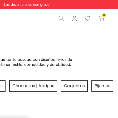
¡Las devoluciones son gratis!
Total
0,00 €
0
Comenzar pedido
ue tanto buscas, con diseños llenos de
binan estilo, comodidad y durabilidad,
ts
Chaquetas | Abrigos
Conjuntos
Pijamas