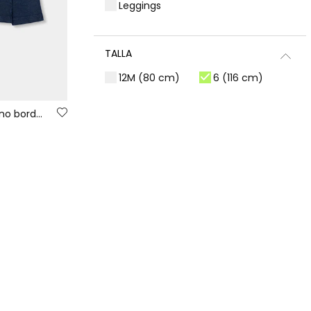
Leggings
TALLA
12M (80 cm)
6 (116 cm)
18M (86 cm)
7 (122 cm)
Camiseta punto niña azul marino bordado flores
2 (92 cm)
8 (128 cm)
3 (98 cm)
10 (140 cm)
4 (104 cm)
12 (152 cm)
5 (110 cm)
14 (159 cm)
COLOR
PRECIO
Desde 10 € a 20 €
Más de 20 €