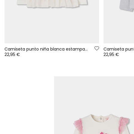
Camiseta punto niña blanca estampado flores tul
22,95 €
22,95 €