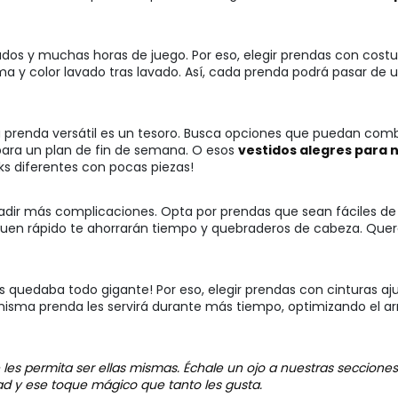
vados y muchas horas de juego. Por eso, elegir prendas con costu
a y color lavado tras lavado. Así, cada prenda podrá pasar de
na prenda versátil es un tesoro. Busca opciones que puedan com
para un plan de fin de semana. O esos
vestidos alegres para 
ks diferentes con pocas piezas!
ñadir más complicaciones. Opta por prendas que sean fáciles de 
en rápido te ahorrarán tiempo y quebraderos de cabeza. Querem
es quedaba todo gigante! Por eso, elegir prendas con cinturas aj
na misma prenda les servirá durante más tiempo, optimizando e
les permita ser ellas mismas. Échale un ojo a nuestras seccione
ad y ese toque mágico que tanto les gusta.