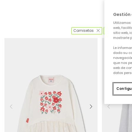
Gestión 
Utilizamos 
web, facili
Camisetas
4 (104 cm)
sitio web, 
mostrarle p
Le informa
dado su co
navegación
que nos pe
web de con
datos pers
Configu