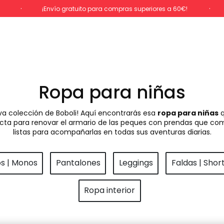
%
¡Envío gratuito para compras superiores a 60€!
Ropa para niñas
va colección de Boboli! Aquí encontrarás esa
ropa para niñas
q
rfecta para renovar el armario de las peques con prendas que com
listas para acompañarlas en todas sus aventuras diarias.
os | Monos
Pantalones
Leggings
Faldas | Shor
Ropa interior