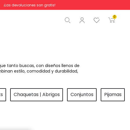
¡Las devoluciones son gratis!
Total
0,00 €
0
Comenzar pedido
ue tanto buscas, con diseños llenos de
binan estilo, comodidad y durabilidad,
ts
Chaquetas | Abrigos
Conjuntos
Pijamas