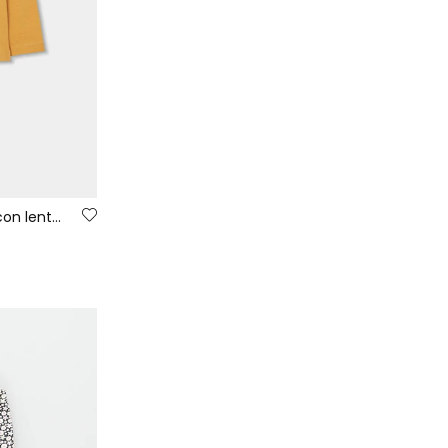
Camiseta punto niña amarilla con lentejuelas smiley