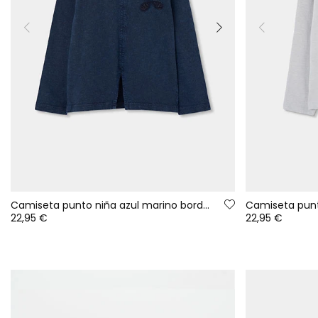
Camiseta punto niña azul marino bordado flores
22,95 €
22,95 €