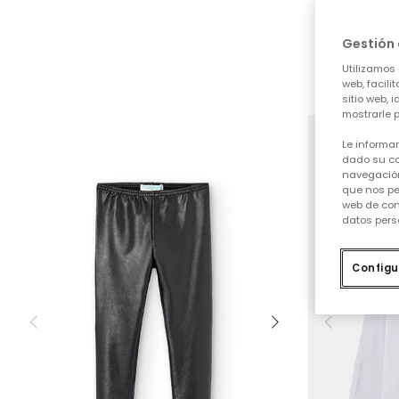
Gestión 
Utilizamos 
web, facili
Camisetas
sitio web, 
mostrarle p
Le informa
dado su co
navegación
que nos pe
web de con
datos pers
Configu