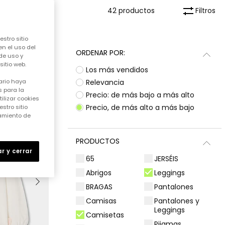
Filtros
42 productos
stro sitio
en el uso del
ORDENAR POR:
de uso y
itio web.
Los más vendidos
Relevancia
ario haya
 para la
Precio: de más bajo a más alto
ilizar cookies
Precio, de más alto a más bajo
stro sitio
samiento de
PRODUCTOS
r y cerrar
65
JERSÉIS
Abrigos
Leggings
BRAGAS
Pantalones
Camisas
Pantalones y
Leggings
Camisetas
Pijamas