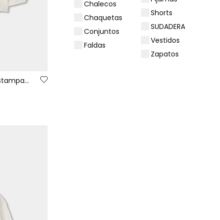
Chalecos
Shorts
Chaquetas
SUDADERA
Conjuntos
Vestidos
Faldas
Zapatos
Camiseta punto niña blanca estampado muñeca con perro
TALLA
GÉNERO
COLOR
PRECIO