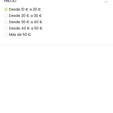
PRECIO
Desde 10 € a 20 €
Desde 20 € a 30 €
Desde 30 € a 40 €
Desde 40 € a 50 €
Más de 50 €
Camiseta punto canalé niña gris cuello alto
Camiseta punto niña blanca estampado Thunder Power
12,95 €
12,95 €