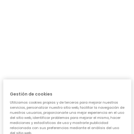
Camiseta punto niña roja estampado estrellas
Camiseta punto niña fucsia estampado corazones
12,95 €
12,95 €
Camiseta punto niña crudo estampado amigas
Camiseta punto niña azul marino estampada letras
Gestión de cookies
15,95 €
15,95 €
Utilizamos cookies propias y de terceros para mejorar nuestros
servicios, personalizar nuestro sitio web, facilitar la navegación de
nuestros usuarios, proporcionarle una mejor experiencia en el uso
del sitio web, identificar problemas para mejorar el mismo, hacer
mediciones y estadísticas de uso y mostrarle publicidad
relacionada con sus preferencias mediante el análisis del uso
del sitio web.