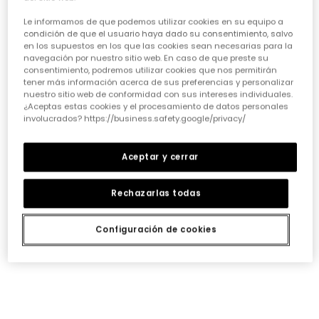
Le informamos de que podemos utilizar cookies en su equipo a
condición de que el usuario haya dado su consentimiento, salvo
en los supuestos en los que las cookies sean necesarias para la
navegación por nuestro sitio web. En caso de que preste su
consentimiento, podremos utilizar cookies que nos permitirán
tener más información acerca de sus preferencias y personalizar
nuestro sitio web de conformidad con sus intereses individuales.
Camiseta punto niña crudo listada con parches
Camiseta punto niña blanca estampado muñeca y zorro
¿Aceptas estas cookies y el procesamiento de datos personales
15,95 €
15,95 €
involucrados? https://business.safety.google/privacy/
Aceptar y cerrar
Rechazarlas todas
Configuración de cookies
Camiseta punto niña verde estampado floral
Camiseta punto niña rosa estampado flores