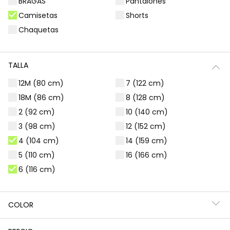
BRAGAS
Pantalones
Filtros
25 productos
Camisetas
Shorts
Chaquetas
TALLA
12M (80 cm)
7 (122 cm)
18M (86 cm)
8 (128 cm)
2 (92 cm)
10 (140 cm)
3 (98 cm)
12 (152 cm)
4 (104 cm)
14 (159 cm)
5 (110 cm)
16 (166 cm)
6 (116 cm)
Camiseta punto canalé niña blanca cuello alto
Camiseta punto canalé niña rosa con volante
12,95 €
12,95 €
COLOR