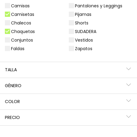
Camisas
Pantalones y Leggings
Filtros
51 productos
Camisetas
Pijamas
Chalecos
Shorts
Chaquetas
SUDADERA
Conjuntos
Vestidos
-33%
-45%
Faldas
Zapatos
TALLA
GÉNERO
COLOR
Chaqueta unisex con capucha beige
Camiseta unisex algodón verde
29,95 €
17,95 €
19,95 €
9,95 €
PRECIO