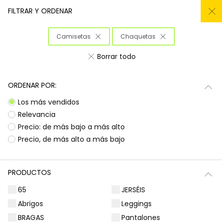
REMATE TODO DEL -50% AL -60%
FILTRAR Y ORDENAR
0
Camisetas
Chaquetas
Inicio
Niña
Ropa
Borrar todo
Ropa para niñas
ORDENAR POR:
¡Prepárate para deslumbrar con la nueva
Subtotal
0,00 €
Los más vendidos
colección de Boboli! Aquí encontrarás
esa
ropa para niñas
que tanto buscas, con
Total
0,00 €
Relevancia
diseños llenos de color y alegría. Es la
Precio: de más bajo a más alto
oportunidad perfecta para renovar el armario
Continua
Comenzar pedido
Precio, de más alto a más bajo
de las peques con prendas que combinan
estilo, comodidad y durabilidad, listas para
acompañarlas en todas sus aventuras diarias.
PRODUCTOS
Camisetas | Blusas
Sudaderas | Jerséis
65
JERSÉIS
Abrigos
Leggings
BRAGAS
Pantalones