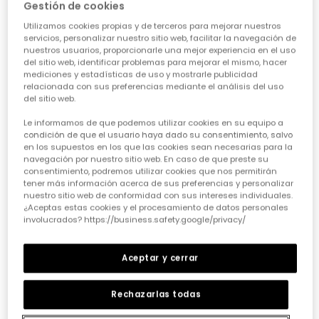
Gestión de cookies
Utilizamos cookies propias y de terceros para mejorar nuestros
servicios, personalizar nuestro sitio web, facilitar la navegación de
nuestros usuarios, proporcionarle una mejor experiencia en el uso
del sitio web, identificar problemas para mejorar el mismo, hacer
mediciones y estadísticas de uso y mostrarle publicidad
relacionada con sus preferencias mediante el análisis del uso
del sitio web.
Camiseta punto niña crudo estampado amigas
Camiseta punto niña amarilla con lentejuelas smiley
15,95 €
19,95 €
Le informamos de que podemos utilizar cookies en su equipo a
condición de que el usuario haya dado su consentimiento, salvo
en los supuestos en los que las cookies sean necesarias para la
navegación por nuestro sitio web. En caso de que preste su
consentimiento, podremos utilizar cookies que nos permitirán
tener más información acerca de sus preferencias y personalizar
nuestro sitio web de conformidad con sus intereses individuales.
¿Aceptas estas cookies y el procesamiento de datos personales
involucrados? https://business.safety.google/privacy/
Aceptar y cerrar
Rechazarlas todas
Camiseta punto canalé niña rosa con volante
Camiseta punto canalé niña blanca cuello alto