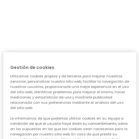
día a día: ¿necesita algo para el cole, para jugar sin
parar o para alguna ocasión especial? Nuestra guía te
ayudará a acertar en cada elección, asegurando que
cada prenda sea una inversión inteligente en su
felicidad y estilo. Vamos a ver los puntos clave para
conseguir esa
calidad de ropa infantil
que tanto nos
importa.
CARACTERÍSTICAS DE ROPA PARA NIÑAS:
• La comodidad es reina:
Cuando hablamos de
ropa casual para niñas
, la
Gestión de cookies
comodidad es lo primero. Las peques no paran, saltan,
Utilizamos cookies propias y de terceros para mejorar nuestros
corren, exploran... así que necesitan tejidos suaves,
servicios, personalizar nuestro sitio web, facilitar la navegación de
transpirables y que permitan total libertad de
nuestros usuarios, proporcionarle una mejor experiencia en el uso
movimiento. ¡Olvídate de esas prendas que pican o
del sitio web, identificar problemas para mejorar el mismo, hacer
aprietan! En Boboli, cada diseño piensa en su bienestar
mediciones y estadísticas de uso y mostrarle publicidad
para que se sientan a gusto todo el día, sin importar la
relacionada con sus preferencias mediante el análisis del uso
del sitio web.
aventura.
• Diseño y creatividad sin límites:
Le informamos de que podemos utilizar cookies en su equipo a
Para que la
moda infantil para niña
sea un éxito,
condición de que el usuario haya dado su consentimiento, salvo
en los supuestos en los que las cookies sean necesarias para la
tiene que reflejar su personalidad. Desde los
navegación por nuestro sitio web. En caso de que preste su
estampados más atrevidos hasta los colores vibrantes,