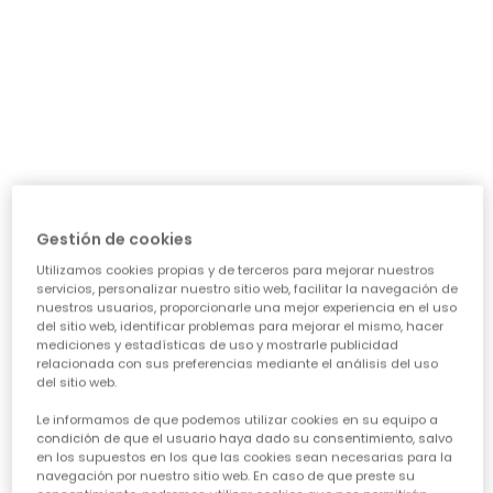
día a día: ¿necesita algo para el cole, para jugar sin
parar o para alguna ocasión especial? Nuestra guía te
ayudará a acertar en cada elección, asegurando que
cada prenda sea una inversión inteligente en su
felicidad y estilo. Vamos a ver los puntos clave para
conseguir esa
calidad de ropa infantil
que tanto nos
importa.
CARACTERÍSTICAS DE ROPA PARA NIÑAS:
• La comodidad es reina:
Cuando hablamos de
ropa casual para niñas
, la
Gestión de cookies
comodidad es lo primero. Las peques no paran, saltan,
Utilizamos cookies propias y de terceros para mejorar nuestros
corren, exploran... así que necesitan tejidos suaves,
servicios, personalizar nuestro sitio web, facilitar la navegación de
transpirables y que permitan total libertad de
nuestros usuarios, proporcionarle una mejor experiencia en el uso
movimiento. ¡Olvídate de esas prendas que pican o
del sitio web, identificar problemas para mejorar el mismo, hacer
aprietan! En Boboli, cada diseño piensa en su bienestar
mediciones y estadísticas de uso y mostrarle publicidad
para que se sientan a gusto todo el día, sin importar la
relacionada con sus preferencias mediante el análisis del uso
del sitio web.
aventura.
• Diseño y creatividad sin límites:
Le informamos de que podemos utilizar cookies en su equipo a
Para que la
moda infantil para niña
sea un éxito,
condición de que el usuario haya dado su consentimiento, salvo
en los supuestos en los que las cookies sean necesarias para la
tiene que reflejar su personalidad. Desde los
navegación por nuestro sitio web. En caso de que preste su
estampados más atrevidos hasta los colores vibrantes,