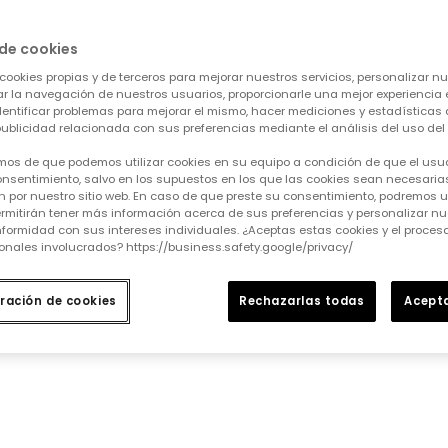
de cookies
dida que se vayan añadiendo.
cookies propias y de terceros para mejorar nuestros servicios, personalizar nue
tar la navegación de nuestros usuarios, proporcionarle una mejor experiencia 
identificar problemas para mejorar el mismo, hacer mediciones y estadísticas 
ublicidad relacionada con sus preferencias mediante el análisis del uso del s
mos de que podemos utilizar cookies en su equipo a condición de que el usu
nsentimiento, salvo en los supuestos en los que las cookies sean necesarias
 por nuestro sitio web. En caso de que preste su consentimiento, podremos ut
rmitirán tener más información acerca de sus preferencias y personalizar nue
formidad con sus intereses individuales. ¿Aceptas estas cookies y el proce
onales involucrados? https://business.safety.google/privacy/
ración de cookies
Rechazarlas todas
Acepta