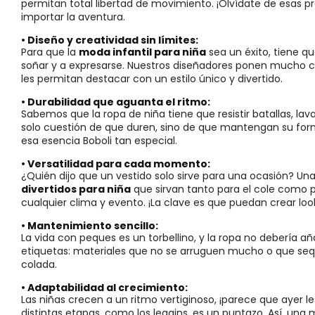
permitan total libertad de movimiento. ¡Olvídate de esas pr
importar la aventura.
• Diseño y creatividad sin límites:
Para que la
moda infantil para niña
sea un éxito, tiene qu
soñar y a expresarse. Nuestros diseñadores ponen mucho ca
les permitan destacar con un estilo único y divertido.
• Durabilidad que aguanta el ritmo:
Sabemos que la ropa de niña tiene que resistir batallas, la
solo cuestión de que duren, sino de que mantengan su form
esa esencia Boboli tan especial.
• Versatilidad para cada momento:
¿Quién dijo que un vestido solo sirve para una ocasión? U
divertidos para niña
que sirvan tanto para el cole como 
cualquier clima y evento. ¡La clave es que puedan crear loo
• Mantenimiento sencillo:
La vida con peques es un torbellino, y la ropa no debería a
etiquetas: materiales que no se arruguen mucho o que sequ
colada.
• Adaptabilidad al crecimiento:
Las niñas crecen a un ritmo vertiginoso, ¡parece que ayer l
distintas etapas, como los leggins, es un puntazo. Así, u