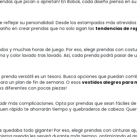
endas que pican o aprietan! En Boboli, cada diseño piensa en su 
e reflejar su personalidad. Desde los estampados más atrevidos h
riño en crear prendas que no solo sigan las
tendencias de ro
vados y muchas horas de juego. Por eso, elegir prendas con costu
a y color lavado tras lavado. Así, cada prenda podrá pasar de
na prenda versátil es un tesoro. Busca opciones que puedan com
para un plan de fin de semana. O esos
vestidos alegres para 
ks diferentes con pocas piezas!
ñadir más complicaciones. Opta por prendas que sean fáciles de 
en rápido te ahorrarán tiempo y quebraderos de cabeza. Querem
es quedaba todo gigante! Por eso, elegir prendas con cinturas aj
na misma prenda les servirá durante más tiempo, optimizando e