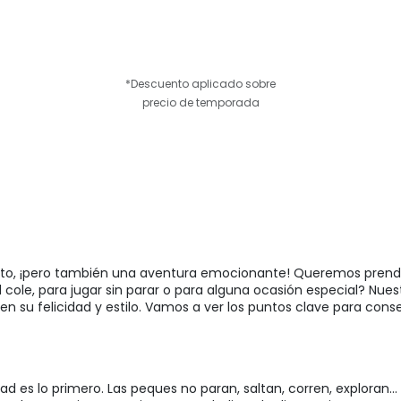
*Descuento aplicado sobre
precio de temporada
n reto, ¡pero también una aventura emocionante! Queremos pren
el cole, para jugar sin parar o para alguna ocasión especial? Nue
n su felicidad y estilo. Vamos a ver los puntos clave para cons
ad es lo primero. Las peques no paran, saltan, corren, exploran...