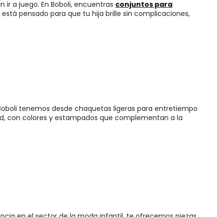
an ir a juego. En Boboli, encuentras
conjuntos para
stá pensado para que tu hija brille sin complicaciones,
 Boboli tenemos desde chaquetas ligeras para entretiempo
lidad, con colores y estampados que complementan a la
cia en el sector de la moda infantil, te ofrecemos piezas