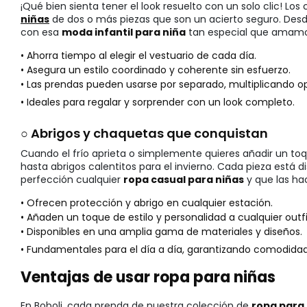
¡Qué bien sienta tener el look resuelto con un solo clic! Los
niñas
de dos o más piezas que son un acierto seguro. Desde
con esa
moda infantil para niña
tan especial que amamos
• Ahorra tiempo al elegir el vestuario de cada día.
• Asegura un estilo coordinado y coherente sin esfuerzo.
• Las prendas pueden usarse por separado, multiplicando o
• Ideales para regalar y sorprender con un look completo.
○ Abrigos y chaquetas que conquistan
Cuando el frío aprieta o simplemente quieres añadir un toqu
hasta abrigos calentitos para el invierno. Cada pieza está
perfección cualquier
ropa casual para niñas
y que las ha
• Ofrecen protección y abrigo en cualquier estación.
• Añaden un toque de estilo y personalidad a cualquier outfi
• Disponibles en una amplia gama de materiales y diseños.
• Fundamentales para el día a día, garantizando comodidad a
Ventajas de usar ropa para niñas
En Boboli, cada prenda de nuestra colección de
ropa para