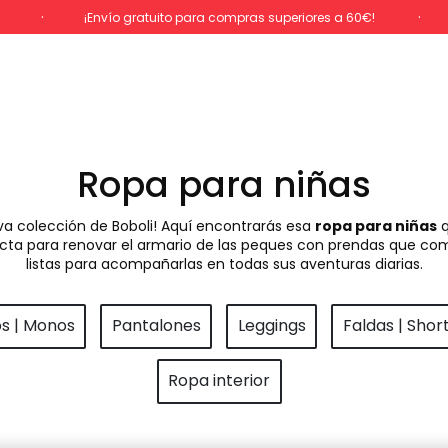
%
¡Envío gratuito para compras superiores a 60€!
Ropa para niñas
va colección de Boboli! Aquí encontrarás esa
ropa para niñas
q
rfecta para renovar el armario de las peques con prendas que com
listas para acompañarlas en todas sus aventuras diarias.
os | Monos
Pantalones
Leggings
Faldas | Shor
Ropa interior