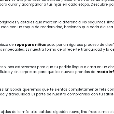
ara durar y acompañar a tus hijas en cada etapa. Descubre por 
originales y detalles que marcan la diferencia. No seguimos si
undo con un toque de modernidad, haciendo que cada día sea un
pieza de
ropa para niñas
pasa por un riguroso proceso de dise
s impecables. Es nuestra forma de ofrecerte tranquilidad y la 
so, nos esforzamos para que tu pedido llegue a casa en un abrir
fluida y sin sorpresas, para que las nuevas prendas de
moda inf
ocupes! En Boboli, queremos que te sientas completamente feliz 
lidad y tranquilidad. Es parte de nuestro compromiso con tu sati
 tejidos de la más alta calidad: algodón suave, lino fresco, mezc