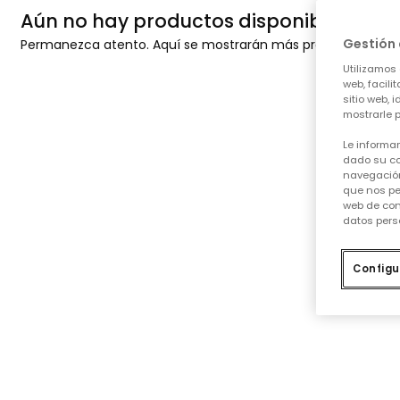
Aún no hay productos disponibles
Gestión 
Permanezca atento. Aquí se mostrarán más productos a me
Utilizamos 
web, facili
sitio web, 
mostrarle p
Le informa
dado su co
navegación
que nos pe
web de con
datos pers
Configu