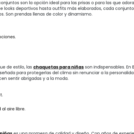
 conjuntos son la opción ideal para las prisas o para las que ador
 looks deportivos hasta outfits más elaborados, cada conjunto e
. Son prendas llenas de color y dinamismo.
pciones.
e de estilo, las
chaquetas para niñas
son indispensables. En
 diseñada para protegerlas del clima sin renunciar a la persona
cen sentir abrigadas y a la moda.
t.
l aire libre.
 niñas
es una promesa de calidad y diseño. Con años de experien