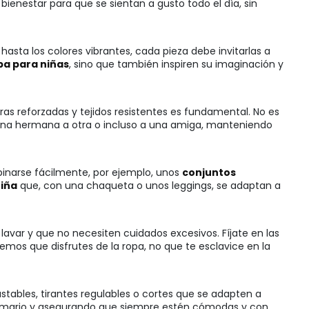
bienestar para que se sientan a gusto todo el día, sin
asta los colores vibrantes, cada pieza debe invitarlas a
pa para niñas
, sino que también inspiren su imaginación y
ras reforzadas y tejidos resistentes es fundamental. No es
 una hermana a otra o incluso a una amiga, manteniendo
binarse fácilmente, por ejemplo, unos
conjuntos
niña
que, con una chaqueta o unos leggings, se adaptan a
lavar y que no necesiten cuidados excesivos. Fíjate en las
os que disfrutes de la ropa, no que te esclavice en la
ustables, tirantes regulables o cortes que se adapten a
l armario y asegurando que siempre estén cómodas y con