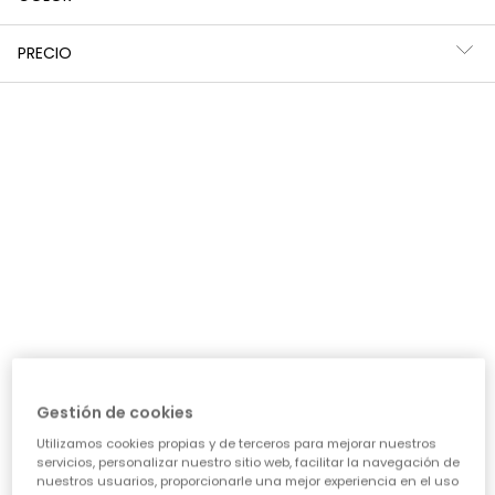
PRECIO
Falda-Pantalón punto cuadros bordado flores niña
Falda-Pantalón punto granate
25,95 €
25,95 €
Gestión de cookies
Utilizamos cookies propias y de terceros para mejorar nuestros
servicios, personalizar nuestro sitio web, facilitar la navegación de
nuestros usuarios, proporcionarle una mejor experiencia en el uso