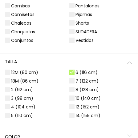
Camisas
Pantalones
Filtros
7 productos
Camisetas
Pijamas
Chalecos
Shorts
Chaquetas
SUDADERA
Conjuntos
Vestidos
TALLA
12M (80 cm)
6 (116 cm)
18M (86 cm)
7 (122 cm)
2 (92 cm)
8 (128 cm)
3 (98 cm)
10 (140 cm)
Falda denim azul con botones
Falda-short denim gris con bordado
4 (104 cm)
12 (152 cm)
22,95 €
22,95 €
5 (110 cm)
14 (159 cm)
COLOR