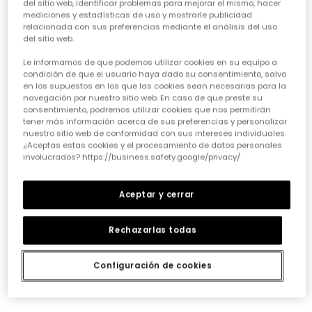
del sitio web, identificar problemas para mejorar el mismo, hacer
Falda azul marino estampado flores y libélulas
Falda estampado flores azul marino con volantes
mediciones y estadísticas de uso y mostrarle publicidad
25,95 €
29,95 €
relacionada con sus preferencias mediante el análisis del uso
del sitio web.
Le informamos de que podemos utilizar cookies en su equipo a
condición de que el usuario haya dado su consentimiento, salvo
en los supuestos en los que las cookies sean necesarias para la
navegación por nuestro sitio web. En caso de que preste su
consentimiento, podremos utilizar cookies que nos permitirán
tener más información acerca de sus preferencias y personalizar
nuestro sitio web de conformidad con sus intereses individuales.
¿Aceptas estas cookies y el procesamiento de datos personales
involucrados? https://business.safety.google/privacy/
Aceptar y cerrar
Falda punto listada azul marino
32,95 €
Rechazarlas todas
Configuración de cookies
*Descuento aplicado sobre
precio de temporada