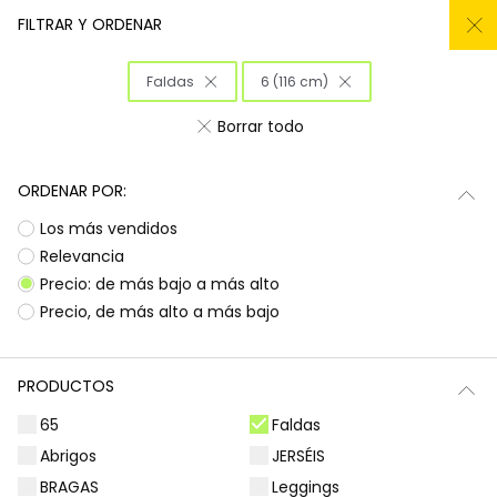
REMATE TODO DEL -50% AL -60%
FILTRAR Y ORDENAR
0
Faldas
6 (116 cm)
Inicio
Niña
Ropa
Borrar todo
Ropa para niñas
ORDENAR POR:
¡Prepárate para deslumbrar con la nueva
Subtotal
0,00 €
Los más vendidos
colección de Boboli! Aquí encontrarás
esa
ropa para niñas
que tanto buscas, con
Total
0,00 €
Relevancia
diseños llenos de color y alegría. Es la
Precio: de más bajo a más alto
oportunidad perfecta para renovar el armario
Continua
Comenzar pedido
Precio, de más alto a más bajo
de las peques con prendas que combinan
estilo, comodidad y durabilidad, listas para
acompañarlas en todas sus aventuras diarias.
PRODUCTOS
Camisetas | Blusas
Sudaderas | Jerséis
65
Faldas
Abrigos
JERSÉIS
BRAGAS
Leggings