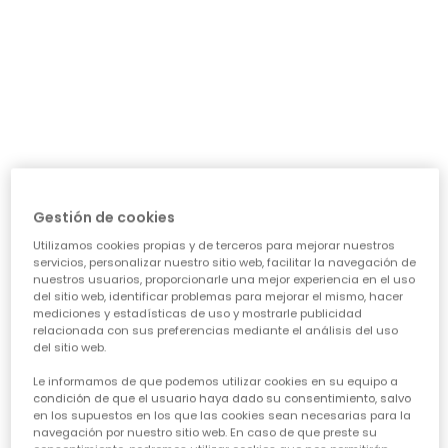
día a día: ¿necesita algo para el cole, para jugar sin
parar o para alguna ocasión especial? Nuestra guía te
ayudará a acertar en cada elección, asegurando que
cada prenda sea una inversión inteligente en su
felicidad y estilo. Vamos a ver los puntos clave para
conseguir esa
calidad de ropa infantil
que tanto nos
importa.
CARACTERÍSTICAS DE ROPA PARA NIÑAS:
• La comodidad es reina:
Cuando hablamos de
ropa casual para niñas
, la
Gestión de cookies
comodidad es lo primero. Las peques no paran, saltan,
Utilizamos cookies propias y de terceros para mejorar nuestros
corren, exploran... así que necesitan tejidos suaves,
servicios, personalizar nuestro sitio web, facilitar la navegación de
transpirables y que permitan total libertad de
nuestros usuarios, proporcionarle una mejor experiencia en el uso
movimiento. ¡Olvídate de esas prendas que pican o
del sitio web, identificar problemas para mejorar el mismo, hacer
aprietan! En Boboli, cada diseño piensa en su bienestar
mediciones y estadísticas de uso y mostrarle publicidad
para que se sientan a gusto todo el día, sin importar la
relacionada con sus preferencias mediante el análisis del uso
del sitio web.
aventura.
• Diseño y creatividad sin límites:
Le informamos de que podemos utilizar cookies en su equipo a
Para que la
moda infantil para niña
sea un éxito,
condición de que el usuario haya dado su consentimiento, salvo
en los supuestos en los que las cookies sean necesarias para la
tiene que reflejar su personalidad. Desde los
navegación por nuestro sitio web. En caso de que preste su
estampados más atrevidos hasta los colores vibrantes,