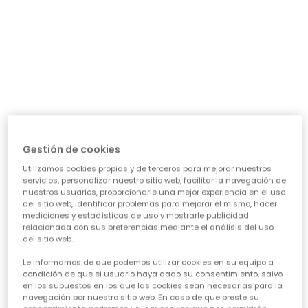
día a día: ¿necesita algo para el cole, para jugar sin
parar o para alguna ocasión especial? Nuestra guía te
ayudará a acertar en cada elección, asegurando que
cada prenda sea una inversión inteligente en su
felicidad y estilo. Vamos a ver los puntos clave para
conseguir esa
calidad de ropa infantil
que tanto nos
importa.
CARACTERÍSTICAS DE ROPA PARA NIÑAS:
• La comodidad es reina:
Cuando hablamos de
ropa casual para niñas
, la
Gestión de cookies
comodidad es lo primero. Las peques no paran, saltan,
Utilizamos cookies propias y de terceros para mejorar nuestros
corren, exploran... así que necesitan tejidos suaves,
servicios, personalizar nuestro sitio web, facilitar la navegación de
transpirables y que permitan total libertad de
nuestros usuarios, proporcionarle una mejor experiencia en el uso
movimiento. ¡Olvídate de esas prendas que pican o
del sitio web, identificar problemas para mejorar el mismo, hacer
aprietan! En Boboli, cada diseño piensa en su bienestar
mediciones y estadísticas de uso y mostrarle publicidad
para que se sientan a gusto todo el día, sin importar la
relacionada con sus preferencias mediante el análisis del uso
del sitio web.
aventura.
• Diseño y creatividad sin límites:
Le informamos de que podemos utilizar cookies en su equipo a
Para que la
moda infantil para niña
sea un éxito,
condición de que el usuario haya dado su consentimiento, salvo
en los supuestos en los que las cookies sean necesarias para la
tiene que reflejar su personalidad. Desde los
navegación por nuestro sitio web. En caso de que preste su
estampados más atrevidos hasta los colores vibrantes,