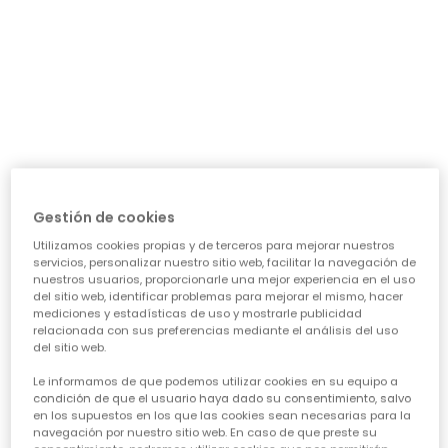
día a día: ¿necesita algo para el cole, para jugar sin
parar o para alguna ocasión especial? Nuestra guía te
ayudará a acertar en cada elección, asegurando que
cada prenda sea una inversión inteligente en su
felicidad y estilo. Vamos a ver los puntos clave para
conseguir esa
calidad de ropa infantil
que tanto nos
importa.
CARACTERÍSTICAS DE ROPA PARA NIÑAS:
• La comodidad es reina:
Cuando hablamos de
ropa casual para niñas
, la
Gestión de cookies
comodidad es lo primero. Las peques no paran, saltan,
Utilizamos cookies propias y de terceros para mejorar nuestros
corren, exploran... así que necesitan tejidos suaves,
servicios, personalizar nuestro sitio web, facilitar la navegación de
transpirables y que permitan total libertad de
nuestros usuarios, proporcionarle una mejor experiencia en el uso
movimiento. ¡Olvídate de esas prendas que pican o
del sitio web, identificar problemas para mejorar el mismo, hacer
aprietan! En Boboli, cada diseño piensa en su bienestar
mediciones y estadísticas de uso y mostrarle publicidad
para que se sientan a gusto todo el día, sin importar la
relacionada con sus preferencias mediante el análisis del uso
del sitio web.
aventura.
• Diseño y creatividad sin límites:
Le informamos de que podemos utilizar cookies en su equipo a
Para que la
moda infantil para niña
sea un éxito,
condición de que el usuario haya dado su consentimiento, salvo
en los supuestos en los que las cookies sean necesarias para la
tiene que reflejar su personalidad. Desde los
navegación por nuestro sitio web. En caso de que preste su
estampados más atrevidos hasta los colores vibrantes,