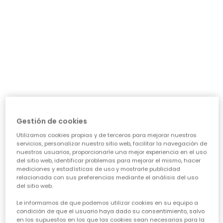
precio de temporada
Guía de compra de ropa para
niñas
Elegir la ropa ideal para nuestras niñas puede ser todo
un reto, ¡pero también una aventura emocionante!
Queremos prendas que las hagan sentir cómodas,
Gestión de cookies
seguras y con esa chispa que las define. Piensa en su
día a día: ¿necesita algo para el cole, para jugar sin
Utilizamos cookies propias y de terceros para mejorar nuestros
parar o para alguna ocasión especial? Nuestra guía te
servicios, personalizar nuestro sitio web, facilitar la navegación de
ayudará a acertar en cada elección, asegurando que
nuestros usuarios, proporcionarle una mejor experiencia en el uso
cada prenda sea una inversión inteligente en su
del sitio web, identificar problemas para mejorar el mismo, hacer
felicidad y estilo. Vamos a ver los puntos clave para
mediciones y estadísticas de uso y mostrarle publicidad
conseguir esa
calidad de ropa infantil
que tanto nos
relacionada con sus preferencias mediante el análisis del uso
del sitio web.
importa.
Le informamos de que podemos utilizar cookies en su equipo a
CARACTERÍSTICAS DE ROPA PARA NIÑAS:
condición de que el usuario haya dado su consentimiento, salvo
en los supuestos en los que las cookies sean necesarias para la