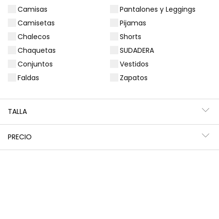
Camisas
Pantalones y Leggings
Filtros
1 producto
Camisetas
Pijamas
Chalecos
Shorts
Chaquetas
SUDADERA
Conjuntos
Vestidos
Faldas
Zapatos
TALLA
PRECIO
Chaqueta niña azul marino con botones
59,95 €
*Descuento aplicado sobre