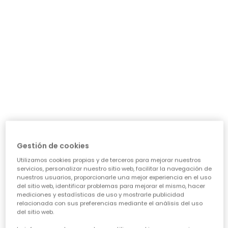
Vestido felpa y tul rosa bordado flores
29,95 €
*Descuento aplicado sobre
Gestión de cookies
precio de temporada
Utilizamos cookies propias y de terceros para mejorar nuestros
servicios, personalizar nuestro sitio web, facilitar la navegación de
nuestros usuarios, proporcionarle una mejor experiencia en el uso
del sitio web, identificar problemas para mejorar el mismo, hacer
mediciones y estadísticas de uso y mostrarle publicidad
Guía de compra de ropa para
relacionada con sus preferencias mediante el análisis del uso
del sitio web.
niñas