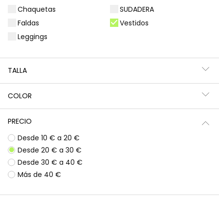
Chaquetas
SUDADERA
Filtros
3 productos
Faldas
Vestidos
Leggings
TALLA
COLOR
PRECIO
Desde 10 € a 20 €
Desde 20 € a 30 €
Desde 30 € a 40 €
Vestido punto azul marino estampado con lentejuelas
Vestido estampado flores gris oscuro
Más de 40 €
25,95 €
25,95 €