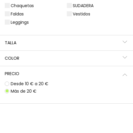
Chaquetas
SUDADERA
Filtros
5 productos
Faldas
Vestidos
Leggings
TALLA
COLOR
PRECIO
Desde 10 € a 20 €
Más de 20 €
Camiseta punto niña blanca estampado muñeca con perro
Camiseta punto niña blanca estampado flores tul
22,95 €
22,95 €