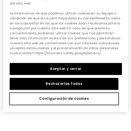
Camiseta punto niña azul marino bordado flores
del sitio web.
22,95 €
Le informamos de que podemos utilizar cookies en su equipo a
condición de que el usuario haya dado su consentimiento, salvo
en los supuestos en los que las cookies sean necesarias para la
navegación por nuestro sitio web. En caso de que preste su
consentimiento, podremos utilizar cookies que nos permitirán
*Descuento aplicado sobre
tener más información acerca de sus preferencias y personalizar
precio de temporada
nuestro sitio web de conformidad con sus intereses individuales.
¿Aceptas estas cookies y el procesamiento de datos personales
involucrados? https://business.safety.google/privacy/
Aceptar y cerrar
Guía de compra de ropa para
niñas
Rechazarlas todas
Elegir la ropa ideal para nuestras niñas puede ser todo
un reto, ¡pero también una aventura emocionante!
Configuración de cookies
Queremos prendas que las hagan sentir cómodas,
seguras y con esa chispa que las define. Piensa en su
día a día: ¿necesita algo para el cole, para jugar sin
parar o para alguna ocasión especial? Nuestra guía te
ayudará a acertar en cada elección, asegurando que
cada prenda sea una inversión inteligente en su