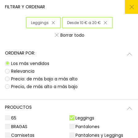
REMATE TODO DEL -50% AL -60%
FILTRAR Y ORDENAR
0
Leggings
Desde 10 € a 20 €
Inicio
Niña
Ropa
Borrar todo
Ropa para niñas
ORDENAR POR:
¡Prepárate para deslumbrar con la nueva
Subtotal
0,00 €
Los más vendidos
colección de Boboli! Aquí encontrarás
esa
ropa para niñas
que tanto buscas, con
Total
0,00 €
Relevancia
diseños llenos de color y alegría. Es la
Precio: de más bajo a más alto
oportunidad perfecta para renovar el armario
Continua
Comenzar pedido
Precio, de más alto a más bajo
de las peques con prendas que combinan
estilo, comodidad y durabilidad, listas para
acompañarlas en todas sus aventuras diarias.
PRODUCTOS
Camisetas | Blusas
Sudaderas | Jerséis
65
Leggings
BRAGAS
Pantalones
Camisetas
Pantalones y Leggings