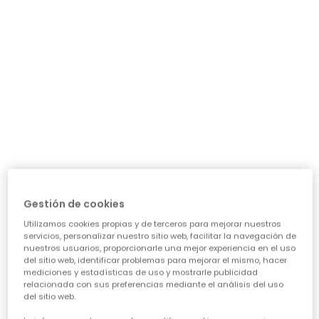
Legging estampado flores gris oscuro
Pantalón niña estampado flores azul acampanado
17,95 €
17,95 €
*Descuento aplicado sobre
Gestión de cookies
precio de temporada
Utilizamos cookies propias y de terceros para mejorar nuestros
servicios, personalizar nuestro sitio web, facilitar la navegación de
nuestros usuarios, proporcionarle una mejor experiencia en el uso
del sitio web, identificar problemas para mejorar el mismo, hacer
mediciones y estadísticas de uso y mostrarle publicidad
Guía de compra de ropa para
relacionada con sus preferencias mediante el análisis del uso
del sitio web.
niñas