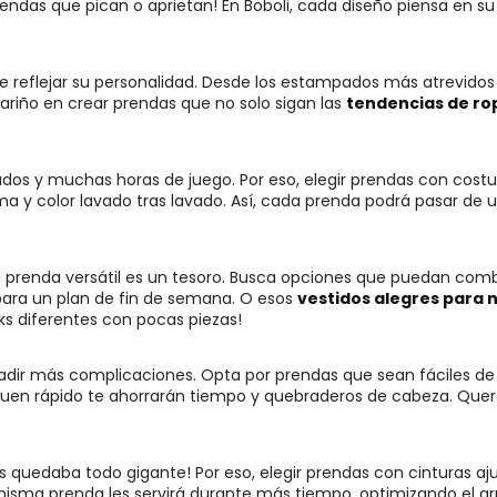
endas que pican o aprietan! En Boboli, cada diseño piensa en su 
e reflejar su personalidad. Desde los estampados más atrevidos h
riño en crear prendas que no solo sigan las
tendencias de ro
vados y muchas horas de juego. Por eso, elegir prendas con costu
a y color lavado tras lavado. Así, cada prenda podrá pasar de
na prenda versátil es un tesoro. Busca opciones que puedan com
para un plan de fin de semana. O esos
vestidos alegres para 
ks diferentes con pocas piezas!
ñadir más complicaciones. Opta por prendas que sean fáciles de 
en rápido te ahorrarán tiempo y quebraderos de cabeza. Querem
es quedaba todo gigante! Por eso, elegir prendas con cinturas aj
na misma prenda les servirá durante más tiempo, optimizando e