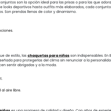
 conjuntos son la opción ideal para las prisas o para las que ador
 looks deportivos hasta outfits más elaborados, cada conjunto e
. Son prendas llenas de color y dinamismo.
pciones.
e de estilo, las
chaquetas para niñas
son indispensables. En
 diseñada para protegerlas del clima sin renunciar a la persona
cen sentir abrigadas y a la moda.
t.
l aire libre.
 niñas
es una promesa de calidad y diseño. Con años de experien