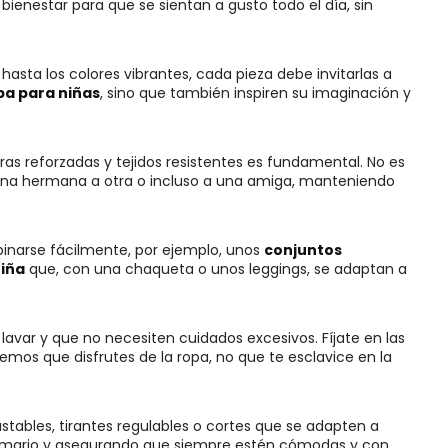
bienestar para que se sientan a gusto todo el día, sin
asta los colores vibrantes, cada pieza debe invitarlas a
pa para niñas
, sino que también inspiren su imaginación y
ras reforzadas y tejidos resistentes es fundamental. No es
 una hermana a otra o incluso a una amiga, manteniendo
binarse fácilmente, por ejemplo, unos
conjuntos
niña
que, con una chaqueta o unos leggings, se adaptan a
lavar y que no necesiten cuidados excesivos. Fíjate en las
os que disfrutes de la ropa, no que te esclavice en la
ustables, tirantes regulables o cortes que se adapten a
l armario y asegurando que siempre estén cómodas y con