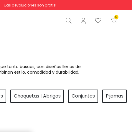
¡Las devoluciones son gratis!
Total
0,00 €
0
Comenzar pedido
ue tanto buscas, con diseños llenos de
binan estilo, comodidad y durabilidad,
ts
Chaquetas | Abrigos
Conjuntos
Pijamas