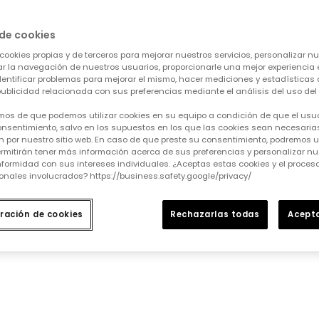
de cookies
dida que se vayan añadiendo.
cookies propias y de terceros para mejorar nuestros servicios, personalizar nue
tar la navegación de nuestros usuarios, proporcionarle una mejor experiencia 
identificar problemas para mejorar el mismo, hacer mediciones y estadísticas 
ublicidad relacionada con sus preferencias mediante el análisis del uso del s
mos de que podemos utilizar cookies en su equipo a condición de que el usu
nsentimiento, salvo en los supuestos en los que las cookies sean necesarias
 por nuestro sitio web. En caso de que preste su consentimiento, podremos ut
rmitirán tener más información acerca de sus preferencias y personalizar nue
formidad con sus intereses individuales. ¿Aceptas estas cookies y el proce
onales involucrados? https://business.safety.google/privacy/
ración de cookies
Rechazarlas todas
Acepta