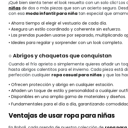
¡Qué bien sienta tener el look resuelto con un solo clic! Los
niñas
de dos o más piezas que son un acierto seguro. Desde
con esa
moda infantil para niña
tan especial que amamos
• Ahorra tiempo al elegir el vestuario de cada día.
• Asegura un estilo coordinado y coherente sin esfuerzo.
• Las prendas pueden usarse por separado, multiplicando o
• Ideales para regalar y sorprender con un look completo.
○ Abrigos y chaquetas que conquistan
Cuando el frío aprieta o simplemente quieres añadir un toqu
hasta abrigos calentitos para el invierno. Cada pieza está
perfección cualquier
ropa casual para niñas
y que las ha
• Ofrecen protección y abrigo en cualquier estación.
• Añaden un toque de estilo y personalidad a cualquier outfi
• Disponibles en una amplia gama de materiales y diseños.
• Fundamentales para el día a día, garantizando comodidad a
Ventajas de usar ropa para niñas
En Boboli, cada prenda de nuestra colección de
ropa para