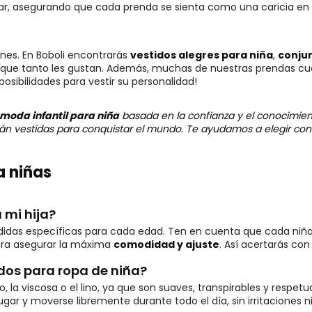
lar, asegurando que cada prenda se sienta como una caricia en s
ones. En Boboli encontrarás
vestidos alegres para niña
,
conjun
que tanto les gustan. Además, muchas de nuestras prendas cue
posibilidades para vestir su personalidad!
moda infantil para niña
basada en la confianza y el conocimien
stán vestidas para conquistar el mundo. Te ayudamos a elegir co
a niñas
 mi hija?
edidas específicas para cada edad. Ten en cuenta que cada niña 
ara asegurar la máxima
comodidad y ajuste
. Así acertarás con
dos para ropa de niña?
 viscosa o el lino, ya que son suaves, transpirables y respetuo
r y moverse libremente durante todo el día, sin irritaciones ni 