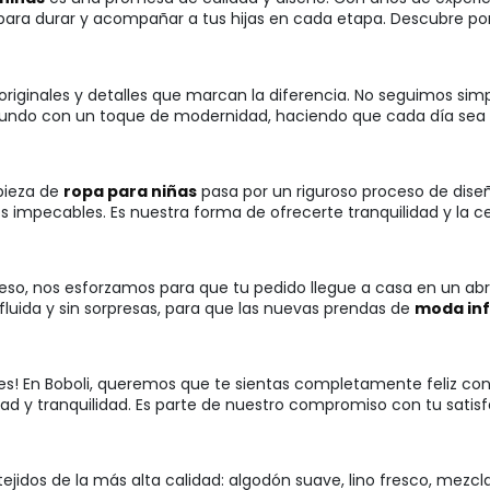
ara durar y acompañar a tus hijas en cada etapa. Descubre por 
originales y detalles que marcan la diferencia. No seguimos si
undo con un toque de modernidad, haciendo que cada día sea un
pieza de
ropa para niñas
pasa por un riguroso proceso de dise
s impecables. Es nuestra forma de ofrecerte tranquilidad y la 
so, nos esforzamos para que tu pedido llegue a casa en un abrir
fluida y sin sorpresas, para que las nuevas prendas de
moda inf
ocupes! En Boboli, queremos que te sientas completamente feliz 
lidad y tranquilidad. Es parte de nuestro compromiso con tu sati
 tejidos de la más alta calidad: algodón suave, lino fresco, mezc