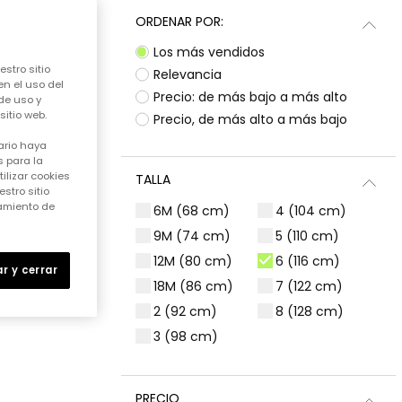
ORDENAR POR:
Los más vendidos
stro sitio
Relevancia
en el uso del
Precio: de más bajo a más alto
de uso y
itio web.
Precio, de más alto a más bajo
ario haya
 para la
ilizar cookies
TALLA
stro sitio
samiento de
6M (68 cm)
4 (104 cm)
9M (74 cm)
5 (110 cm)
12M (80 cm)
6 (116 cm)
r y cerrar
18M (86 cm)
7 (122 cm)
2 (92 cm)
8 (128 cm)
3 (98 cm)
PRECIO