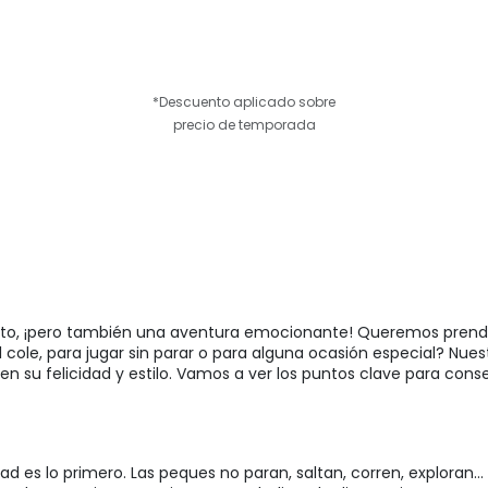
*Descuento aplicado sobre
precio de temporada
n reto, ¡pero también una aventura emocionante! Queremos pren
el cole, para jugar sin parar o para alguna ocasión especial? Nue
n su felicidad y estilo. Vamos a ver los puntos clave para cons
ad es lo primero. Las peques no paran, saltan, corren, exploran...