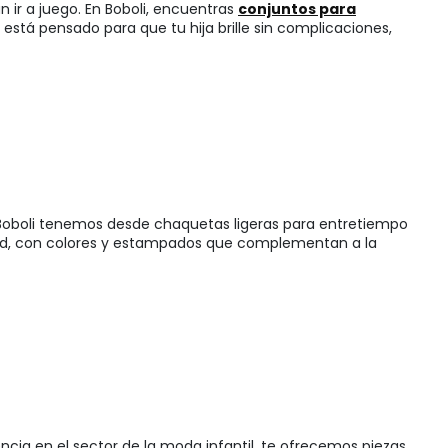
an ir a juego. En Boboli, encuentras
conjuntos para
stá pensado para que tu hija brille sin complicaciones,
 Boboli tenemos desde chaquetas ligeras para entretiempo
lidad, con colores y estampados que complementan a la
cia en el sector de la moda infantil, te ofrecemos piezas