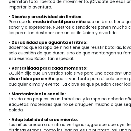
permitan total libertad de movimiento. ¡Olvídate de esas pr
importar la aventura.
• Diseño y creatividad sin límites:
Para que la
moda infantil para niña
sea un éxito, tiene qu
soñar y a expresarse. Nuestros diseñadores ponen mucho ca
les permitan destacar con un estilo único y divertido.
• Durabilidad que aguanta el ritmo:
Sabemos que la ropa de niña tiene que resistir batallas, la
solo cuestión de que duren, sino de que mantengan su form
esa esencia Boboli tan especial.
• Versatilidad para cada momento:
¿Quién dijo que un vestido solo sirve para una ocasión? U
divertidos para niña
que sirvan tanto para el cole como 
cualquier clima y evento. ¡La clave es que puedan crear loo
• Mantenimiento sencillo:
La vida con peques es un torbellino, y la ropa no debería a
etiquetas: materiales que no se arruguen mucho o que sequ
colada.
• Adaptabilidad al crecimiento:
Las niñas crecen a un ritmo vertiginoso, ¡parece que ayer l
distintas etapas, como los leggins, es un puntazo. Así, u