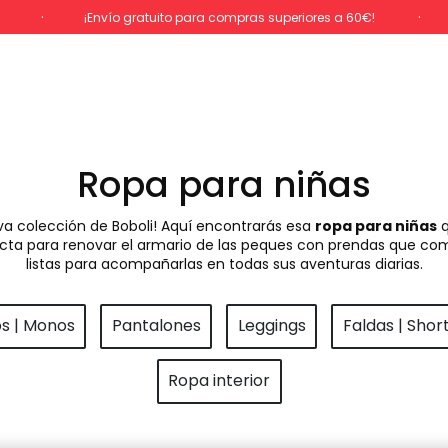
%
¡Envío gratuito para compras superiores a 60€!
Ropa para niñas
va colección de Boboli! Aquí encontrarás esa
ropa para niñas
q
rfecta para renovar el armario de las peques con prendas que com
listas para acompañarlas en todas sus aventuras diarias.
os | Monos
Pantalones
Leggings
Faldas | Shor
Ropa interior