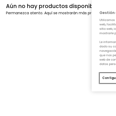
Aún no hay productos disponibles
Gestión 
Permanezca atento. Aquí se mostrarán más productos a me
Utilizamos 
web, facili
sitio web, 
mostrarle p
Le informa
dado su co
navegación
que nos pe
web de con
datos pers
Configu