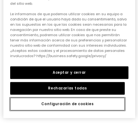
Pantalón niña estampado flores azul acampanado
del sitio web.
17,95 €
Le informamos de que podemos utilizar cookies en su equipo a
condición de que el usuario haya dado su consentimiento, salvo
en los supuestos en los que las cookies sean necesarias para la
navegación por nuestro sitio web. En caso de que preste su
consentimiento, podremos utilizar cookies que nos permitirán
*Descuento aplicado sobre
tener más información acerca de sus preferencias y personalizar
precio de temporada
nuestro sitio web de conformidad con sus intereses individuales.
¿Aceptas estas cookies y el procesamiento de datos personales
involucrados? https://business.safety.google/privacy/
Aceptar y cerrar
Guía de compra de ropa para
niñas
Rechazarlas todas
Elegir la ropa ideal para nuestras niñas puede ser todo
un reto, ¡pero también una aventura emocionante!
Configuración de cookies
Queremos prendas que las hagan sentir cómodas,
seguras y con esa chispa que las define. Piensa en su
día a día: ¿necesita algo para el cole, para jugar sin
parar o para alguna ocasión especial? Nuestra guía te
ayudará a acertar en cada elección, asegurando que
cada prenda sea una inversión inteligente en su