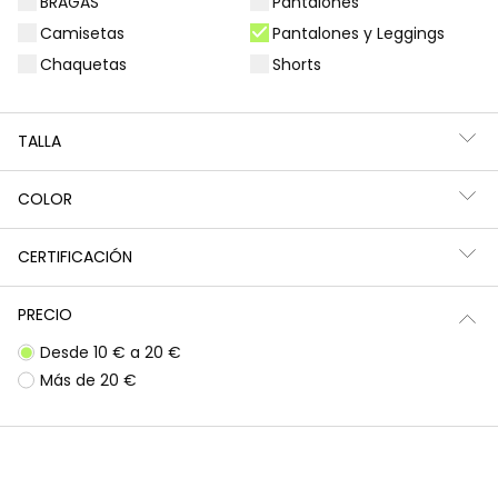
BRAGAS
Pantalones
Filtros
5 productos
Camisetas
Pantalones y Leggings
Chaquetas
Shorts
TALLA
COLOR
CERTIFICACIÓN
PRECIO
Desde 10 € a 20 €
Pantalón niña color marino
Legging estampado flores gris oscuro
Más de 20 €
17,90 €
17,95 €