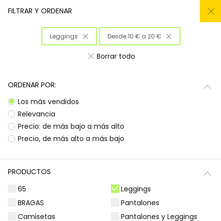
REMATE TODO DEL -50% AL -60%
FILTRAR Y ORDENAR
0
Leggings
Desde 10 € a 20 €
Inicio
Niña
Ropa
Borrar todo
Ropa para niñas
ORDENAR POR:
¡Prepárate para deslumbrar con la nueva
Subtotal
0,00 €
Los más vendidos
colección de Boboli! Aquí encontrarás
esa
ropa para niñas
que tanto buscas, con
Total
0,00 €
Relevancia
diseños llenos de color y alegría. Es la
Precio: de más bajo a más alto
oportunidad perfecta para renovar el armario
Continua
Comenzar pedido
Precio, de más alto a más bajo
de las peques con prendas que combinan
estilo, comodidad y durabilidad, listas para
acompañarlas en todas sus aventuras diarias.
PRODUCTOS
Camisetas | Blusas
Sudaderas | Jerséis
65
Leggings
BRAGAS
Pantalones
Camisetas
Pantalones y Leggings