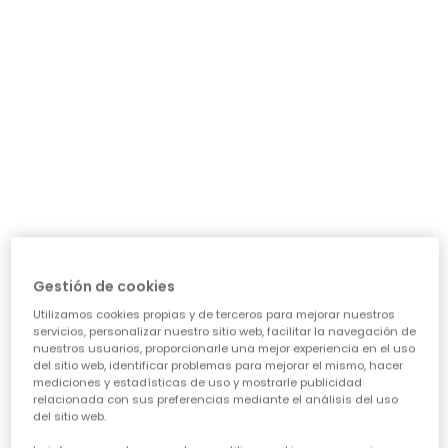
Legging punto estampado flores gris y blanco
Pantalón niña estampado flores azul acampanado
17,95 €
17,95 €
*Descuento aplicado sobre
Gestión de cookies
precio de temporada
Utilizamos cookies propias y de terceros para mejorar nuestros
servicios, personalizar nuestro sitio web, facilitar la navegación de
nuestros usuarios, proporcionarle una mejor experiencia en el uso
del sitio web, identificar problemas para mejorar el mismo, hacer
mediciones y estadísticas de uso y mostrarle publicidad
Guía de compra de ropa para
relacionada con sus preferencias mediante el análisis del uso
del sitio web.
niñas