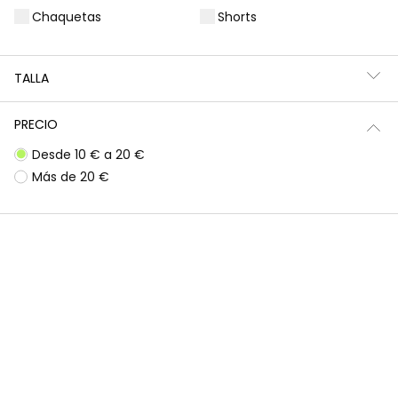
Chaquetas
Shorts
Filtros
4 productos
TALLA
PRECIO
Desde 10 € a 20 €
Más de 20 €
Legging estampado flores gris oscuro
Legging estampado animal print multicolor
17,95 €
17,95 €