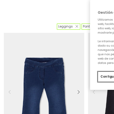
Gestión 
Utilizamos 
web, facili
Leggings
Pantalones
1
sitio web, 
mostrarle p
Le informa
dado su co
navegación
que nos pe
web de con
datos pers
Configu