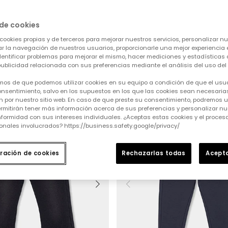
de cookies
cookies propias y de terceros para mejorar nuestros servicios, personalizar nue
tar la navegación de nuestros usuarios, proporcionarle una mejor experiencia 
Borrar todo
8M (86 cm)
Desde 10 € a 20 €
identificar problemas para mejorar el mismo, hacer mediciones y estadísticas 
ublicidad relacionada con sus preferencias mediante el análisis del uso del s
mos de que podemos utilizar cookies en su equipo a condición de que el usu
nsentimiento, salvo en los supuestos en los que las cookies sean necesarias
 por nuestro sitio web. En caso de que preste su consentimiento, podremos ut
rmitirán tener más información acerca de sus preferencias y personalizar nue
formidad con sus intereses individuales. ¿Aceptas estas cookies y el proce
onales involucrados? https://business.safety.google/privacy/
ración de cookies
Rechazarlas todas
Acepta