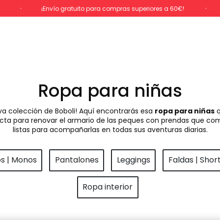
%
¡Envío gratuito para compras superiores a 60€!
Ropa para niñas
va colección de Boboli! Aquí encontrarás esa
ropa para niñas
q
rfecta para renovar el armario de las peques con prendas que com
listas para acompañarlas en todas sus aventuras diarias.
os | Monos
Pantalones
Leggings
Faldas | Shor
Ropa interior