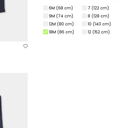
6M (68 cm)
7 (122 cm)
9M (74 cm)
8 (128 cm)
12M (80 cm)
10 (140 cm)
18M (86 cm)
12 (152 cm)
2 (92 cm)
14 (159 cm -
162 cm)
3 (98 cm)
16 (166 cm -
4 (104 cm)
172 cm)
5 (110 cm)
14 (159 cm)
6 (116 cm)
16 (166 cm)
COLOR
PRECIO
Desde 10 € a 20 €
Más de 20 €