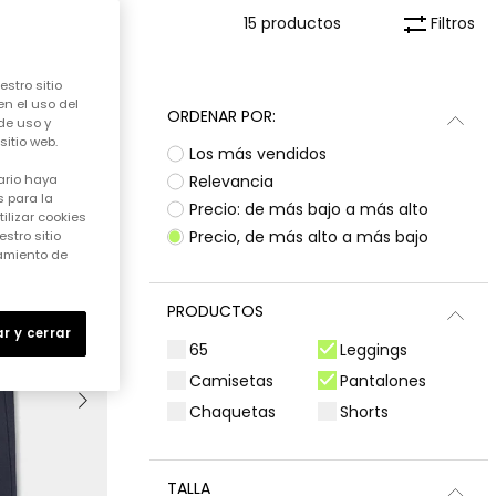
Filtros
15 productos
stro sitio
en el uso del
ORDENAR POR:
de uso y
itio web.
Los más vendidos
Relevancia
ario haya
 para la
Precio: de más bajo a más alto
ilizar cookies
Precio, de más alto a más bajo
stro sitio
samiento de
PRODUCTOS
r y cerrar
65
Leggings
Camisetas
Pantalones
Chaquetas
Shorts
TALLA