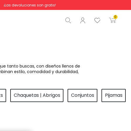
¡Las devoluciones son gratis!
Total
0,00 €
0
Comenzar pedido
ue tanto buscas, con diseños llenos de
binan estilo, comodidad y durabilidad,
ts
Chaquetas | Abrigos
Conjuntos
Pijamas