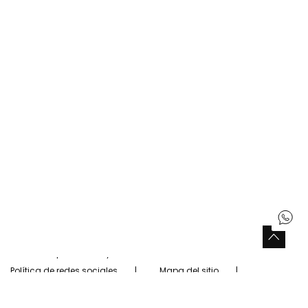
Tiendas Boboli
Encuentre una tienda cerca de usted
Buscar tiendas
Siguenos
Facebook
Twitter
Instagram
Pinterest
Youtube
Tiktok
España
Español (Spanish)
Copyright © Boboli 2026.
Aviso legal
Política de privacidad y cookies
Política de redes sociales
Mapa del sitio
Configuración de cookies