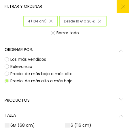
REMATE TODO DEL -50% AL -60%
FILTRAR Y ORDENAR
0
4 (104 cm)
Desde 10 € a 20 €
Inicio
Niña
Ropa
Borrar todo
Ropa para niñas
ORDENAR POR:
¡Prepárate para deslumbrar con la nueva
Subtotal
0,00 €
Los más vendidos
colección de Boboli! Aquí encontrarás
esa
ropa para niñas
que tanto buscas, con
Total
0,00 €
Relevancia
diseños llenos de color y alegría. Es la
Precio: de más bajo a más alto
oportunidad perfecta para renovar el armario
Continua
Comenzar pedido
Precio, de más alto a más bajo
de las peques con prendas que combinan
estilo, comodidad y durabilidad, listas para
acompañarlas en todas sus aventuras diarias.
PRODUCTOS
Camisetas | Blusas
Sudaderas | Jerséis
TALLA
6M (68 cm)
6 (116 cm)