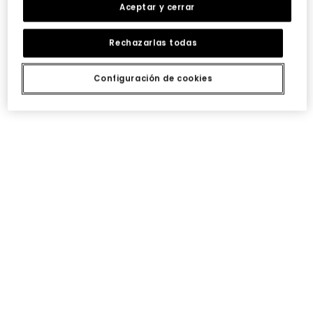
Aceptar y cerrar
Rechazarlas todas
Configuración de cookies
Pantalón felpa niña naranja elástico
Pantalón felpa niña verde
19,95 €
19,95 €
Pantalón felpa niña fresa elástico
Camiseta punto niña fresa estampado corazones