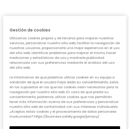
Pantalón felpa niña gris
Pantalón felpa niña azul marino
19,95 €
19,95 €
Gestión de cookies
Utilizamos cookies propias y de terceros para mejorar nuestros
servicios, personalizar nuestro sitio web, facilitar la navegación de
nuestros usuarios, proporcionarle una mejor experiencia en el uso
del sitio web, identificar problemas para mejorar el mismo, hacer
mediciones y estadísticas de uso y mostrarle publicidad
relacionada con sus preferencias mediante el análisis del uso
del sitio web.
Le informamos de que podemos utilizar cookies en su equipo a
condición de que el usuario haya dado su consentimiento, salvo
Pantalón pana niña granate
Pantalón pana niña azul marino
en los supuestos en los que las cookies sean necesarias para la
navegación por nuestro sitio web. En caso de que preste su
19,95 €
19,95 €
consentimiento, podremos utilizar cookies que nos permitirán
tener más información acerca de sus preferencias y personalizar
nuestro sitio web de conformidad con sus intereses individuales.
¿Aceptas estas cookies y el procesamiento de datos personales
involucrados? https://business.safety.google/privacy/