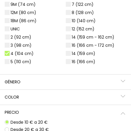
9M (74 cm)
7 (122 cm)
Filtros
54 productos
12M (80 cm)
8 (128 cm)
18M (86 cm)
10 (140 cm)
UNIC
12 (152 cm)
2 (92 cm)
14 (159 cm - 162 cm)
-33%
3 (98 cm)
16 (166 cm - 172 cm)
4 (104 cm)
14 (159 cm)
5 (110 cm)
16 (166 cm)
GÉNERO
COLOR
Chaqueta unisex con capucha beige
Pantalón felpa denim niña azul acampanado
29,95 €
19,95 €
19,95 €
PRECIO
Desde 10 € a 20 €
Desde 20 € a 30 €