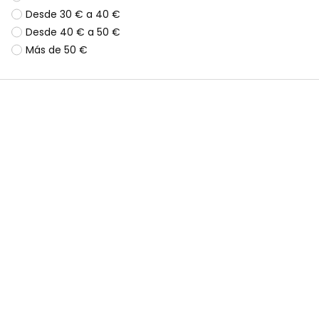
Desde 30 € a 40 €
Desde 40 € a 50 €
Más de 50 €
Pantalón felpa denim niña negro
Pantalón felpa niña negro
19,95 €
19,95 €