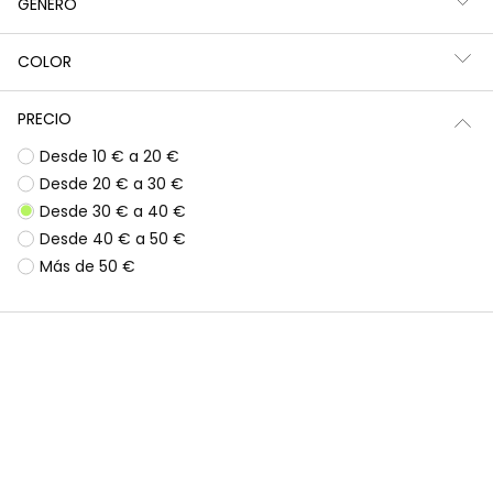
GÉNERO
Filtros
41 productos
COLOR
PRECIO
Desde 10 € a 20 €
Desde 20 € a 30 €
Desde 30 € a 40 €
Desde 40 € a 50 €
Más de 50 €
Jersey niña crudo con rayas multicolor
Conjunto punto niña azul marino estampado arcoíris
32,95 €
32,95 €