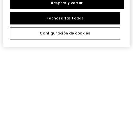
Aceptar y cerrar
Rechazarlas todas
Configuración de cookies
Vestido punto cuadros con flores gris
Conjunto punto niña rosa estampado flores
32,95 €
32,95 €
Chaqueta felpa niña gris estampado flores
Blusa muselina blanca con volantes y cuello fruncido