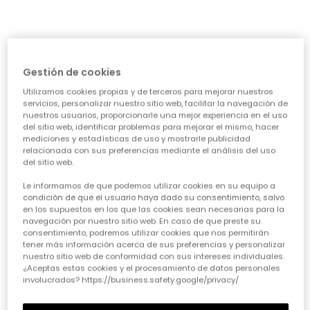
Conjunto punto niña fresa estampado flores
Vestido punto verde estampado de flores
32,95 €
32,95 €
Gestión de cookies
Utilizamos cookies propias y de terceros para mejorar nuestros
servicios, personalizar nuestro sitio web, facilitar la navegación de
nuestros usuarios, proporcionarle una mejor experiencia en el uso
del sitio web, identificar problemas para mejorar el mismo, hacer
mediciones y estadísticas de uso y mostrarle publicidad
relacionada con sus preferencias mediante el análisis del uso
del sitio web.
Le informamos de que podemos utilizar cookies en su equipo a
condición de que el usuario haya dado su consentimiento, salvo
Vestido punto estampado flores azul y rosa
Chaqueta felpa niña verde estampado flores
en los supuestos en los que las cookies sean necesarias para la
navegación por nuestro sitio web. En caso de que preste su
32,95 €
32,95 €
consentimiento, podremos utilizar cookies que nos permitirán
tener más información acerca de sus preferencias y personalizar
nuestro sitio web de conformidad con sus intereses individuales.
¿Aceptas estas cookies y el procesamiento de datos personales
involucrados? https://business.safety.google/privacy/