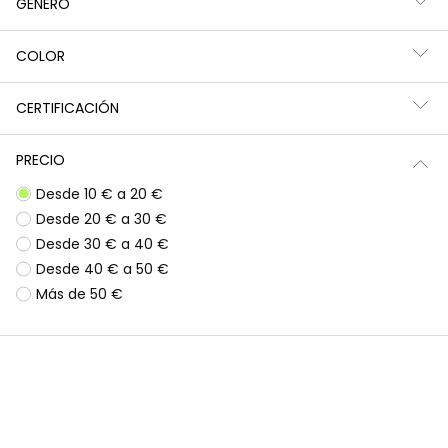
GÉNERO
Filtros
57 productos
COLOR
CERTIFICACIÓN
PRECIO
Desde 10 € a 20 €
Desde 20 € a 30 €
Desde 30 € a 40 €
Desde 40 € a 50 €
Más de 50 €
Eau de Toilette Kids
Camiseta punto canalé niña blanca cuello alto
12,90 €
12,95 €