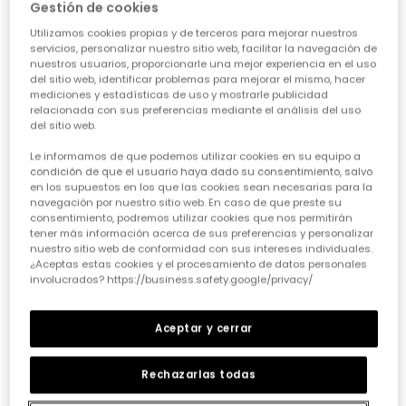
Gestión de cookies
Utilizamos cookies propias y de terceros para mejorar nuestros
servicios, personalizar nuestro sitio web, facilitar la navegación de
nuestros usuarios, proporcionarle una mejor experiencia en el uso
del sitio web, identificar problemas para mejorar el mismo, hacer
mediciones y estadísticas de uso y mostrarle publicidad
relacionada con sus preferencias mediante el análisis del uso
del sitio web.
Camiseta punto niña azul marino estampada letras
Camiseta punto niña crudo listada con parches
15,95 €
15,95 €
Le informamos de que podemos utilizar cookies en su equipo a
condición de que el usuario haya dado su consentimiento, salvo
en los supuestos en los que las cookies sean necesarias para la
navegación por nuestro sitio web. En caso de que preste su
consentimiento, podremos utilizar cookies que nos permitirán
tener más información acerca de sus preferencias y personalizar
nuestro sitio web de conformidad con sus intereses individuales.
¿Aceptas estas cookies y el procesamiento de datos personales
involucrados? https://business.safety.google/privacy/
Aceptar y cerrar
Rechazarlas todas
Camiseta punto niña blanca estampado muñeca y zorro
Camiseta punto niña fucsia bordado flores