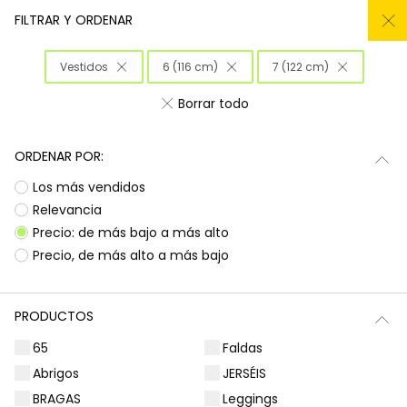
REMATE TODO DEL -50% AL -60%
FILTRAR Y ORDENAR
0
Vestidos
6 (116 cm)
7 (122 cm)
Inicio
Niña
Ropa
Borrar todo
Ropa para niñas
ORDENAR POR:
¡Prepárate para deslumbrar con la nueva
Subtotal
0,00 €
Los más vendidos
colección de Boboli! Aquí encontrarás
esa
ropa para niñas
que tanto buscas, con
Total
0,00 €
Relevancia
diseños llenos de color y alegría. Es la
Precio: de más bajo a más alto
oportunidad perfecta para renovar el armario
Continua
Comenzar pedido
Precio, de más alto a más bajo
de las peques con prendas que combinan
estilo, comodidad y durabilidad, listas para
acompañarlas en todas sus aventuras diarias.
PRODUCTOS
Camisetas | Blusas
Sudaderas | Jerséis
65
Faldas
Abrigos
JERSÉIS
BRAGAS
Leggings