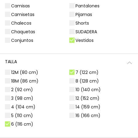
Camisas
Pantalones
Filtros
13 productos
Camisetas
Pijamas
Chalecos
Shorts
Chaquetas
SUDADERA
Conjuntos
Vestidos
TALLA
12M (80 cm)
7 (122 cm)
18M (86 cm)
8 (128 cm)
2 (92 cm)
10 (140 cm)
3 (98 cm)
12 (152 cm)
Vestido punto azul marino estampado con lentejuelas
Vestido estampado flores gris oscuro
4 (104 cm)
14 (159 cm)
25,95 €
25,95 €
5 (110 cm)
16 (166 cm)
6 (116 cm)