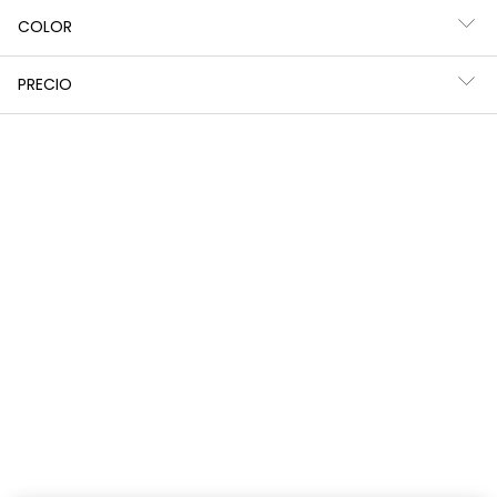
COLOR
PRECIO
Vestido felpa y tul rosa bordado flores
Vestido punto verde estampado de flores
29,95 €
32,95 €