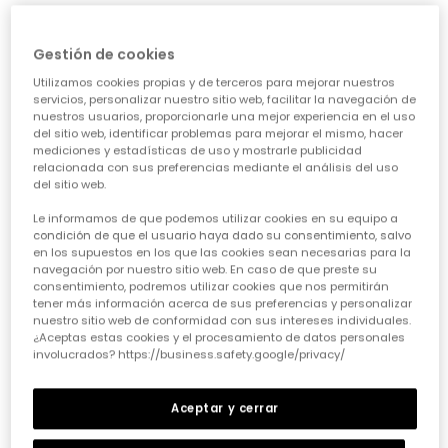
Vestido punto estampado flores azul y rosa
Vestido punto cuadros con flores gris
32,95 €
32,95 €
Gestión de cookies
Utilizamos cookies propias y de terceros para mejorar nuestros
servicios, personalizar nuestro sitio web, facilitar la navegación de
nuestros usuarios, proporcionarle una mejor experiencia en el uso
del sitio web, identificar problemas para mejorar el mismo, hacer
mediciones y estadísticas de uso y mostrarle publicidad
relacionada con sus preferencias mediante el análisis del uso
del sitio web.
Le informamos de que podemos utilizar cookies en su equipo a
condición de que el usuario haya dado su consentimiento, salvo
en los supuestos en los que las cookies sean necesarias para la
navegación por nuestro sitio web. En caso de que preste su
consentimiento, podremos utilizar cookies que nos permitirán
Vestido punto gris estampado animal print
Vestido felpa amarillo con parches de emoticonos
tener más información acerca de sus preferencias y personalizar
nuestro sitio web de conformidad con sus intereses individuales.
32,95 €
35,95 €
¿Aceptas estas cookies y el procesamiento de datos personales
involucrados? https://business.safety.google/privacy/
Aceptar y cerrar