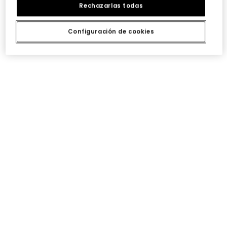
Rechazarlas todas
Configuración de cookies
Vestido beige con flores de crochet
Vestido punto azul marino estampado flores y libélulas
35,95 €
35,95 €
Vestido punto fresa con flores bebé
Vestido punto crudo a rayas con corazón bordado