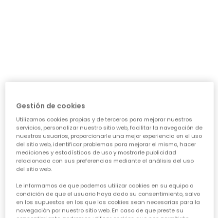
día a día: ¿necesita algo para el cole, para jugar sin
parar o para alguna ocasión especial? Nuestra guía te
ayudará a acertar en cada elección, asegurando que
cada prenda sea una inversión inteligente en su
felicidad y estilo. Vamos a ver los puntos clave para
conseguir esa
calidad de ropa infantil
que tanto nos
importa.
CARACTERÍSTICAS DE ROPA PARA NIÑAS:
• La comodidad es reina:
Cuando hablamos de
ropa casual para niñas
, la
Gestión de cookies
comodidad es lo primero. Las peques no paran, saltan,
Utilizamos cookies propias y de terceros para mejorar nuestros
corren, exploran... así que necesitan tejidos suaves,
servicios, personalizar nuestro sitio web, facilitar la navegación de
transpirables y que permitan total libertad de
nuestros usuarios, proporcionarle una mejor experiencia en el uso
movimiento. ¡Olvídate de esas prendas que pican o
del sitio web, identificar problemas para mejorar el mismo, hacer
aprietan! En Boboli, cada diseño piensa en su bienestar
mediciones y estadísticas de uso y mostrarle publicidad
para que se sientan a gusto todo el día, sin importar la
relacionada con sus preferencias mediante el análisis del uso
del sitio web.
aventura.
• Diseño y creatividad sin límites:
Le informamos de que podemos utilizar cookies en su equipo a
Para que la
moda infantil para niña
sea un éxito,
condición de que el usuario haya dado su consentimiento, salvo
en los supuestos en los que las cookies sean necesarias para la
tiene que reflejar su personalidad. Desde los
navegación por nuestro sitio web. En caso de que preste su
estampados más atrevidos hasta los colores vibrantes,