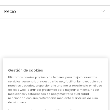
PRECIO
Falda azul marino estampado flores y libélulas
Falda punto listada azul marino
25,95 €
32,95 €
*Descuento aplicado sobre
Gestión de cookies
precio de temporada
Utilizamos cookies propias y de terceros para mejorar nuestros
servicios, personalizar nuestro sitio web, facilitar la navegación de
nuestros usuarios, proporcionarle una mejor experiencia en el uso
del sitio web, identificar problemas para mejorar el mismo, hacer
mediciones y estadísticas de uso y mostrarle publicidad
Guía de compra de ropa para
relacionada con sus preferencias mediante el análisis del uso
del sitio web.
niñas