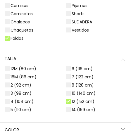
Camisas
Pijamas
Filtros
4 productos
Camisetas
Shorts
Chalecos
SUDADERA
Chaquetas
Vestidos
Faldas
TALLA
12M (80 cm)
6 (116 cm)
18M (86 cm)
7 (122 cm)
2 (92 cm)
8 (128 cm)
3 (98 cm)
10 (140 cm)
Falda estampado flores azul marino con volantes
Falda-Pantalón punto granate
4 (104 cm)
12 (152 cm)
29,95 €
25,95 €
5 (110 cm)
14 (159 cm)
COLOR