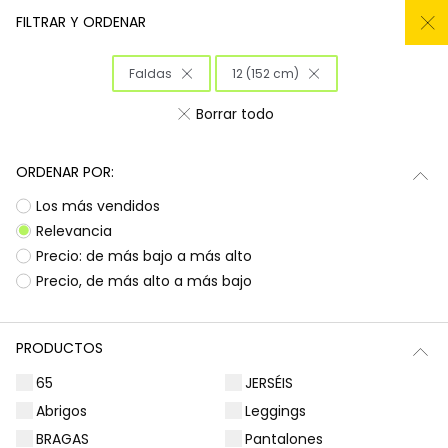
REMATE TODO DEL -50% AL -60%
FILTRAR Y ORDENAR
0
Faldas
12 (152 cm)
Inicio
Niña
Ropa
Borrar todo
Ropa para niñas
ORDENAR POR:
¡Prepárate para deslumbrar con la nueva
Subtotal
0,00 €
Los más vendidos
colección de Boboli! Aquí encontrarás
esa
ropa para niñas
que tanto buscas, con
Total
0,00 €
Relevancia
diseños llenos de color y alegría. Es la
Precio: de más bajo a más alto
oportunidad perfecta para renovar el armario
Continua
Comenzar pedido
Precio, de más alto a más bajo
de las peques con prendas que combinan
estilo, comodidad y durabilidad, listas para
acompañarlas en todas sus aventuras diarias.
PRODUCTOS
Camisetas | Blusas
Sudaderas | Jerséis
65
JERSÉIS
Abrigos
Leggings
BRAGAS
Pantalones